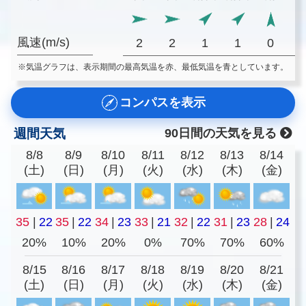
風速(m/s)
2
2
1
1
0
※気温グラフは、表示期間の最高気温を赤、最低気温を青としています。
コンパスを表示
週間天気
90日間の天気を見る
8/8
8/9
8/10
8/11
8/12
8/13
8/14
(土)
(日)
(月)
(火)
(水)
(木)
(金)
35
|
22
35
|
22
34
|
23
33
|
21
32
|
22
31
|
23
28
|
24
20%
10%
20%
0%
70%
70%
60%
8/15
8/16
8/17
8/18
8/19
8/20
8/21
(土)
(日)
(月)
(火)
(水)
(木)
(金)