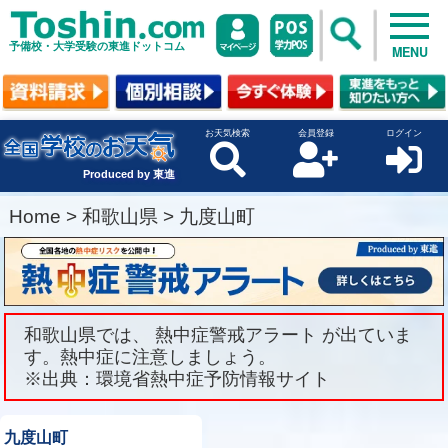
予備校・大学受験の東進ドットコム
MENU
お天気検索
会員登録
ログイン
Produced by 東進
Home
>
和歌山県
>
九度山町
和歌山県では、 熱中症警戒アラート が出ていま
す。熱中症に注意しましょう。
※出典：環境省熱中症予防情報サイト
九度山町