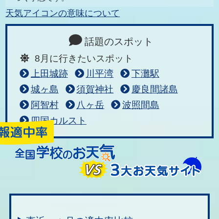
天気アイコンの意味について
話題のスポット
8月に行きたいスポット
上田城跡
川平湾
下灘駅
城ヶ島
須賀神社
慶良間諸島
阿智村
八ヶ岳
波照間島
四国カルスト