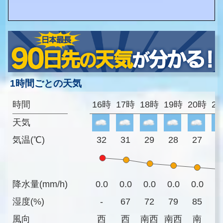
1時間ごとの天気
時間
16時
17時
18時
19時
20時
2
天気
気温(℃)
32
31
29
28
27
2
降水量(mm/h)
0.0
0.0
0.0
0.0
0.0
0
湿度(%)
-
67
72
79
85
8
風向
西
西
南西
南西
南