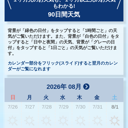
もわかる!
90日間天気
背景が「緑色の日付」をタップすると「1時間ごと」の天
気がご覧いただけます。また、背景が「白色の日付」をタ
ップすると「日中と夜間」の天気、背景が「グレーの日
付」をタップすると「1日ごと」の天気がご覧いただけま
す。
カレンダー部分をフリック(スライド)すると翌月のカレン
ダーがご覧になれます
2026年 08月
日
月
火
水
木
金
土
7/26
7/27
7/28
7/29
7/30
7/31
8/1
3