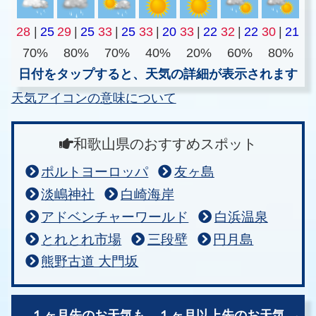
28
|
25
29
|
25
33
|
25
33
|
20
33
|
22
32
|
22
30
|
21
70%
80%
70%
40%
20%
60%
80%
日付をタップすると、天気の詳細が表示されます
天気アイコンの意味について
和歌山県のおすすめスポット
ポルトヨーロッパ
友ヶ島
淡嶋神社
白崎海岸
アドベンチャーワールド
白浜温泉
とれとれ市場
三段壁
円月島
熊野古道 大門坂
１ヶ月先のお天気も、
１ヶ月以上先のお天気