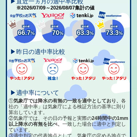
▶直近一ヵ月の適中率比較
※2026/07/09～2026/08/07集計の値
適中率
適中率
適中率
適中率
66.7
70
63.3
73.3
%
%
%
%
▶昨日の適中率比較
▶適中率について
①
気象庁では降水の有無の一致を適中としており、
各
社の「適中率」は気象庁による検証方法の基準に則り
算出しています。
②気象庁では、その日の予報と実際の
24時間中の1mm
以上降水の有無を比べ、
一致した場合に適中と判定し
ています。
③適中判定の代表地点として、気象庁の定める地点で