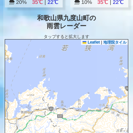
20%
35℃
|
22℃
10%
35℃
|
22℃
和歌山県九度山町の
雨雲レーダー
タップすると拡大します
Leaflet
|
地理院タイル