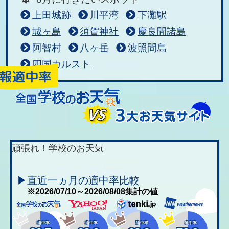
上田城跡
川平湾
下灘駅
城ヶ島
須賀神社
慶良間諸島
阿智村
八ヶ岳
波照間島
四国カルスト
頑張れ！学校のお天気
▶直近一ヵ月の適中率比較
※2026/07/10～2026/08/08集計の値
適中率
適中率
適中率
適中率