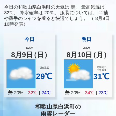
今日の和歌山県白浜町の天気は
曇。
最高気温は
32℃。
降水確率は
20％。
服装については、
半袖
や薄手のシャツを着ると快適でしょう。
（
8月9日
16時発表）
今日
明日
2026年
2026年
8
月
9
日
（日）
8
月
10
日
（月）
同時刻の
現在温度
予想温度
29℃
31℃
20%
32℃
|
24℃
20%
34℃
|
23℃
和歌山県白浜町の
雨雲レーダー