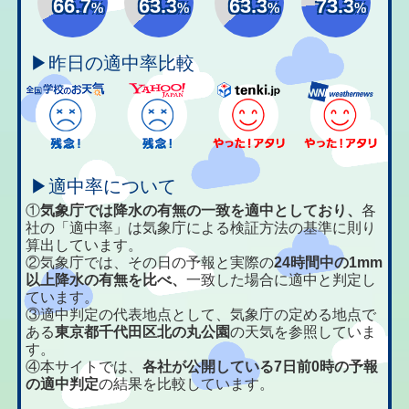
66.7
63.3
63.3
73.3
%
%
%
%
▶昨日の適中率比較
▶適中率について
①
気象庁では降水の有無の一致を適中としており、
各
社の「適中率」は気象庁による検証方法の基準に則り
算出しています。
②気象庁では、その日の予報と実際の
24時間中の1mm
以上降水の有無を比べ、
一致した場合に適中と判定し
ています。
③適中判定の代表地点として、気象庁の定める地点で
ある
東京都千代田区北の丸公園
の天気を参照していま
す。
④本サイトでは、
各社が公開している7日前0時の予報
の適中判定
の結果を比較しています。