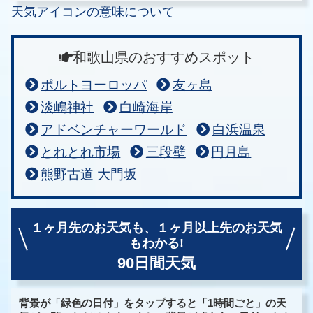
天気アイコンの意味について
和歌山県のおすすめスポット
ポルトヨーロッパ
友ヶ島
淡嶋神社
白崎海岸
アドベンチャーワールド
白浜温泉
とれとれ市場
三段壁
円月島
熊野古道 大門坂
１ヶ月先のお天気も、
１ヶ月以上先のお天気
もわかる!
90日間天気
背景が「緑色の日付」をタップすると「1時間ごと」の天