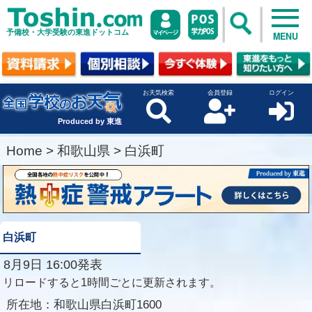
予備校・大学受験の東進ドットコム
MENU
お天気検索
会員登録
ログイン
Produced by 東進
Home
>
和歌山県
>
白浜町
白浜町
8月9日 16:00発表
リロードすると1時間ごとに更新されます。
所在地：
和歌山県白浜町1600