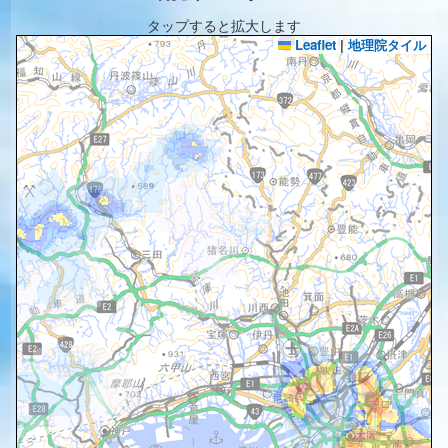
タップすると拡大します
Leaflet
|
地理院タイル