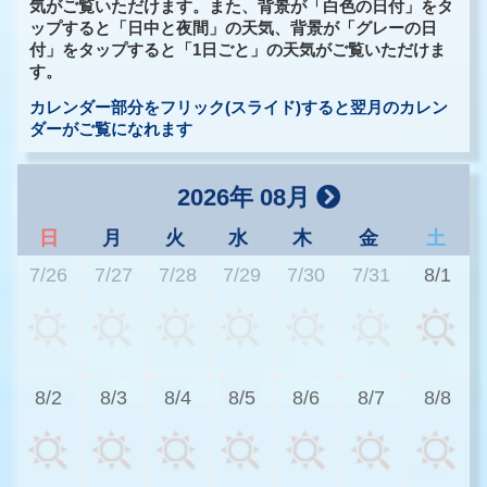
気がご覧いただけます。また、背景が「白色の日付」をタ
ップすると「日中と夜間」の天気、背景が「グレーの日
付」をタップすると「1日ごと」の天気がご覧いただけま
す。
カレンダー部分をフリック(スライド)すると翌月のカレン
ダーがご覧になれます
2026年 08月
日
月
火
水
木
金
土
7/26
7/27
7/28
7/29
7/30
7/31
8/1
2
8/2
8/3
8/4
8/5
8/6
8/7
8/8
2