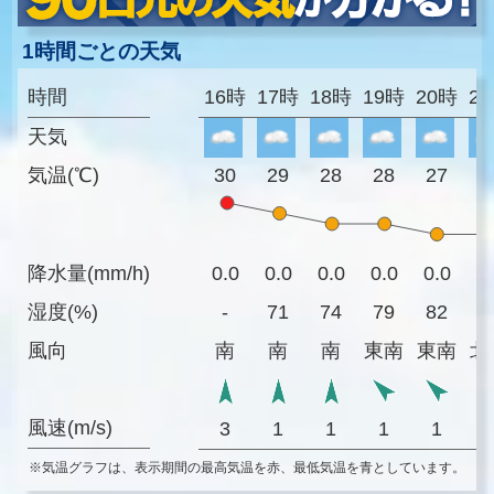
1時間ごとの天気
時間
16時
17時
18時
19時
20時
2
天気
気温(℃)
30
29
28
28
27
2
降水量(mm/h)
0.0
0.0
0.0
0.0
0.0
0
湿度(%)
-
71
74
79
82
8
風向
南
南
南
東南
東南
北
風速(m/s)
3
1
1
1
1
※気温グラフは、表示期間の最高気温を赤、最低気温を青としています。