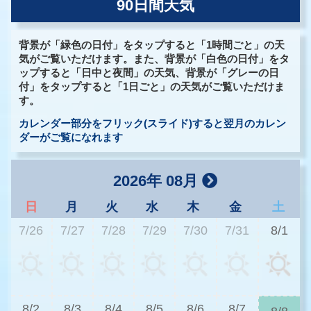
90日間天気
背景が「緑色の日付」をタップすると「1時間ごと」の天
気がご覧いただけます。また、背景が「白色の日付」をタ
ップすると「日中と夜間」の天気、背景が「グレーの日
付」をタップすると「1日ごと」の天気がご覧いただけま
す。
カレンダー部分をフリック(スライド)すると翌月のカレン
ダーがご覧になれます
2026年 08月
日
月
火
水
木
金
土
7/26
7/27
7/28
7/29
7/30
7/31
8/1
3
8/2
8/3
8/4
8/5
8/6
8/7