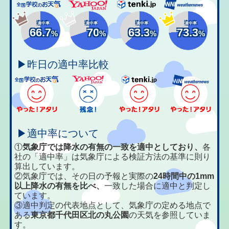
適中率
適中率
適中率
適中率
66.7
70
63.3
73.3
%
%
%
%
▶昨日の適中率比較
▶適中率について
①
気象庁では降水の有無の一致を適中としており、
各
社の「適中率」は気象庁による検証方法の基準に則り
算出しています。
②気象庁では、その日の予報と実際の
24時間中の1mm
以上降水の有無を比べ、
一致した場合に適中と判定し
ています。
③適中判定の代表地点として、気象庁の定める地点で
ある
東京都千代田区北の丸公園
の天気を参照していま
す。