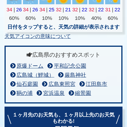
34
|
26
34
|
26
34
|
25
32
|
21
32
|
22
32
|
22
31
|
22
60%
60%
10%
10%
10%
40%
60%
日付をタップすると、天気の詳細が表示されます
天気アイコンの意味について
広島県のおすすめスポット
原爆ドーム
平和記念公園
広島城（鯉城）
厳島神社
仙石庭園
広島東照宮
江田島市
鞆の浦
宮浜温泉
縮景園
１ヶ月先のお天気も、
１ヶ月以上先のお天気
もわかる!