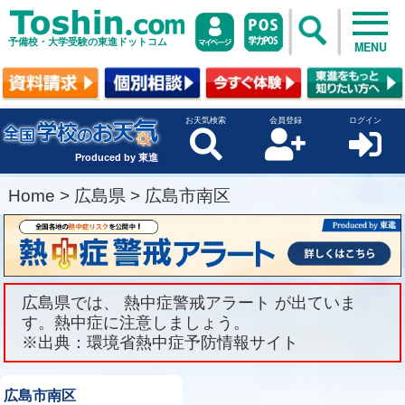
予備校・大学受験の東進ドットコム
MENU
お天気検索
会員登録
ログイン
Produced by 東進
Home
>
広島県
>
広島市南区
広島県では、 熱中症警戒アラート が出ていま
す。熱中症に注意しましょう。
※出典：環境省熱中症予防情報サイト
広島市南区