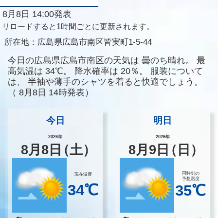
8月8日 14:00発表
リロードすると1時間ごとに更新されます。
所在地：
広島県広島市南区皆実町1-5-44
今日の広島県広島市南区の天気は
曇のち晴れ。
最
高気温は
34℃。
降水確率は
20％。
服装について
は、
半袖や薄手のシャツを着ると快適でしょう。
（
8月8日 14時発表）
今日
明日
2026年
2026年
8
月
8
日
（土）
8
月
9
日
（日）
同時刻の
現在温度
予想温度
34℃
35℃