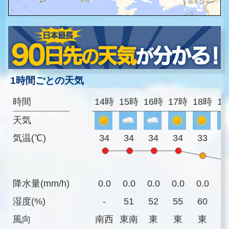
1時間ごとの天気
時間
14時
15時
16時
17時
18時
1
天気
気温(℃)
34
34
34
34
33
3
降水量(mm/h)
0.0
0.0
0.0
0.0
0.0
0
湿度(%)
-
51
52
55
60
6
風向
南西
東南
東
東
東