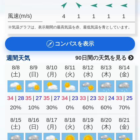
風速(m/s)
4
1
1
1
1
※気温グラフは、表示期間の最高気温を赤、最低気温を青としています。
コンパスを表示
週間天気
90日間の天気を見る
8/8
8/9
8/10
8/11
8/12
8/13
8/14
(土)
(日)
(月)
(火)
(水)
(木)
(金)
34
|
28
35
|
27
35
|
27
34
|
23
33
|
23
32
|
24
33
|
25
20%
10%
30%
0%
60%
60%
70%
8/15
8/16
8/17
8/18
8/19
8/20
8/21
(土)
(日)
(月)
(火)
(水)
(木)
(金)