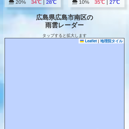
20%
34℃
|
28℃
10%
35℃
|
27℃
広島県広島市南区の
雨雲レーダー
タップすると拡大します
Leaflet
|
地理院タイル