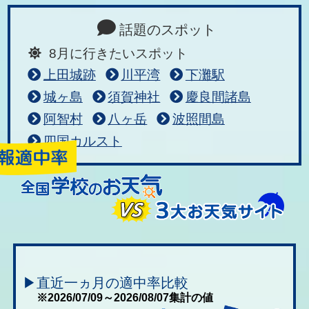
話題のスポット
8月に行きたいスポット
上田城跡
川平湾
下灘駅
城ヶ島
須賀神社
慶良間諸島
阿智村
八ヶ岳
波照間島
四国カルスト
▶直近一ヵ月の適中率比較
※2026/07/09～2026/08/07集計の値