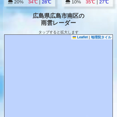
20%
34℃
|
28℃
10%
35℃
|
27℃
広島県広島市南区の
雨雲レーダー
タップすると拡大します
Leaflet
|
地理院タイル