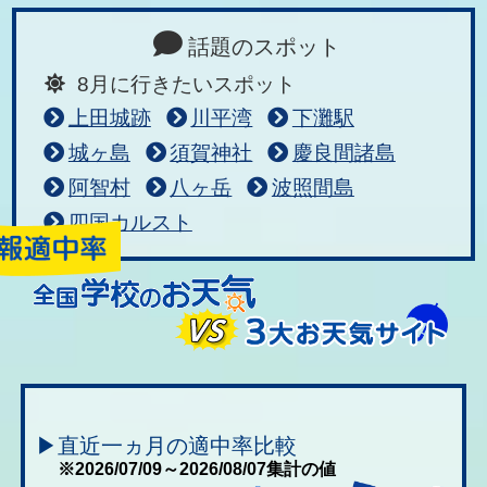
話題のスポット
8月に行きたいスポット
上田城跡
川平湾
下灘駅
城ヶ島
須賀神社
慶良間諸島
阿智村
八ヶ岳
波照間島
四国カルスト
▶直近一ヵ月の適中率比較
※2026/07/09～2026/08/07集計の値