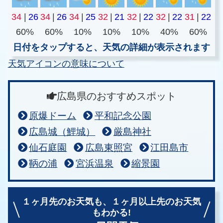
34
|
26
34
|
26
34
|
25
32
|
21
32
|
22
32
|
22
31
|
22
60%
60%
10%
10%
10%
40%
60%
日付をタップすると、天気の詳細が表示されます
天気アイコンの意味について
広島県のおすすめスポット
原爆ドーム
平和記念公園
広島城（鯉城）
厳島神社
仙石庭園
広島東照宮
江田島市
鞆の浦
宮浜温泉
縮景園
１ヶ月先のお天気も、
１ヶ月以上先のお天気
もわかる!