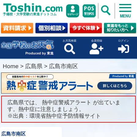
予備校・大学受験の東進ドットコム
MENU
お天気検索
会員登録
ログイン
Produced by 東進
Home
>
広島県
>
広島市南区
広島県では、 熱中症警戒アラート が出ていま
す。熱中症に注意しましょう。
※出典：環境省熱中症予防情報サイト
広島市南区