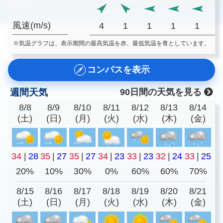
風速(m/s)
4
1
1
1
1
※気温グラフは、表示期間の最高気温を赤、最低気温を青としています。
コンパスを表示
週間天気
90日間の天気を見る
8/8
8/9
8/10
8/11
8/12
8/13
8/14
(土)
(日)
(月)
(火)
(水)
(木)
(金)
34
|
28
35
|
27
35
|
27
34
|
23
33
|
23
32
|
24
33
|
25
20%
10%
30%
0%
60%
60%
70%
8/15
8/16
8/17
8/18
8/19
8/20
8/21
(土)
(日)
(月)
(火)
(水)
(木)
(金)