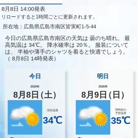
8月8日 14:00発表
リロードすると1時間ごとに更新されます。
所在地：
広島県広島市南区皆実町1-5-44
今日の広島県広島市南区の天気は
曇のち晴れ。
最
高気温は
34℃。
降水確率は
20％。
服装について
は、
半袖や薄手のシャツを着ると快適でしょう。
（
8月8日 14時発表）
今日
明日
2026年
2026年
8
月
8
日
（土）
8
月
9
日
（日）
同時刻の
現在温度
予想温度
34℃
35℃