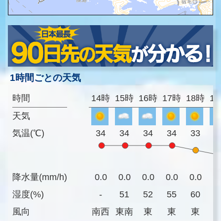
1時間ごとの天気
時間
14時
15時
16時
17時
18時
1
天気
気温(℃)
34
34
34
34
33
3
降水量(mm/h)
0.0
0.0
0.0
0.0
0.0
0
湿度(%)
-
51
52
55
60
6
風向
南西
東南
東
東
東