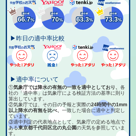
適中率
適中率
適中率
適中率
66.7
70
63.3
73.3
%
%
%
%
▶昨日の適中率比較
▶適中率について
①
気象庁では降水の有無の一致を適中としており、
各
社の「適中率」は気象庁による検証方法の基準に則り
算出しています。
②気象庁では、その日の予報と実際の
24時間中の1mm
以上降水の有無を比べ、
一致した場合に適中と判定し
ています。
③適中判定の代表地点として、気象庁の定める地点で
ある
東京都千代田区北の丸公園
の天気を参照していま
す。