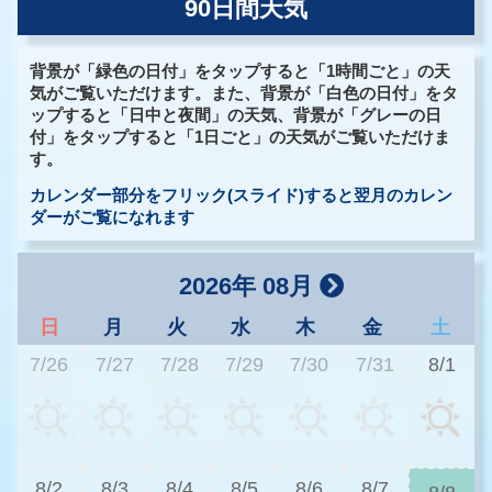
90日間天気
背景が「緑色の日付」をタップすると「1時間ごと」の天
気がご覧いただけます。また、背景が「白色の日付」をタ
ップすると「日中と夜間」の天気、背景が「グレーの日
付」をタップすると「1日ごと」の天気がご覧いただけま
す。
カレンダー部分をフリック(スライド)すると翌月のカレン
ダーがご覧になれます
2026年 08月
日
月
火
水
木
金
土
7/26
7/27
7/28
7/29
7/30
7/31
8/1
3
8/2
8/3
8/4
8/5
8/6
8/7