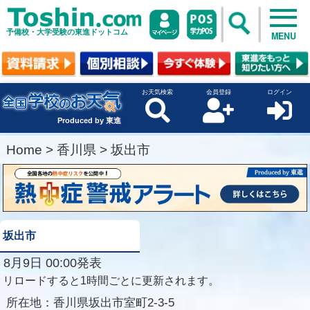
予備校・大学受験の東進ドットコム
MENU
お天気検索
会員登録
ログイン
Produced by 東進
Home
>
香川県
>
坂出市
坂出市
8月9日 00:00発表
リロードすると1時間ごとに更新されます。
所在地：
香川県坂出市室町2-3-5