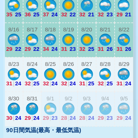
35
|
25
36
|
25
37
|
24
32
|
22
32
|
21
32
|
23
29
|
21
2
8/16
8/17
8/18
8/19
8/20
8/21
8/22
29
|
22
29
|
22
34
|
24
31
|
23
32
|
25
31
|
26
31
|
26
2
8/23
8/24
8/25
8/26
8/27
8/28
8/29
31
|
24
32
|
25
32
|
24
32
|
24
31
|
25
32
|
25
31
|
24
2
8/30
8/31
9/1
9/2
9/3
9/4
9/5
30
|
24
29
|
24
29
|
23
28
|
24
28
|
24
29
|
23
29
|
24
90日間気温(最高・最低気温)