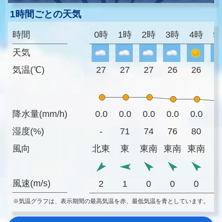
1時間ごとの天気
時間
0時
1時
2時
3時
4時
5
天気
気温(℃)
27
27
27
26
26
2
降水量(mm/h)
0.0
0.0
0.0
0.0
0.0
0
湿度(%)
-
71
74
76
80
7
風向
北東
東
東南
東南
東南
風速(m/s)
2
1
0
0
0
※気温グラフは、表示期間の最高気温を赤、最低気温を青としています。