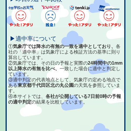
▶適中率について
①
気象庁では降水の有無の一致を適中としており、
各
社の「適中率」は気象庁による検証方法の基準に則り
算出しています。
②気象庁では、その日の予報と実際の
24時間中の1mm
以上降水の有無を比べ、
一致した場合に適中と判定し
ています。
③適中判定の代表地点として、気象庁の定める地点で
ある
東京都千代田区北の丸公園
の天気を参照していま
す。
④本サイトでは、
各社が公開している7日前0時の予報
の適中判定
の結果を比較しています。