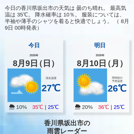
今日の香川県坂出市の天気は
曇のち晴れ。
最高気
温は
35℃。
降水確率は
10％。
服装については、
半袖や薄手のシャツを着ると快適でしょう。
（
8月
9日 00時発表）
今日
明日
2026年
2026年
8
月
9
日
（日）
8
月
10
日
（月）
同時刻の
現在温度
予想温度
27℃
26℃
10%
35℃
|
25℃
20%
36℃
|
25℃
香川県坂出市の
雨雲レーダー