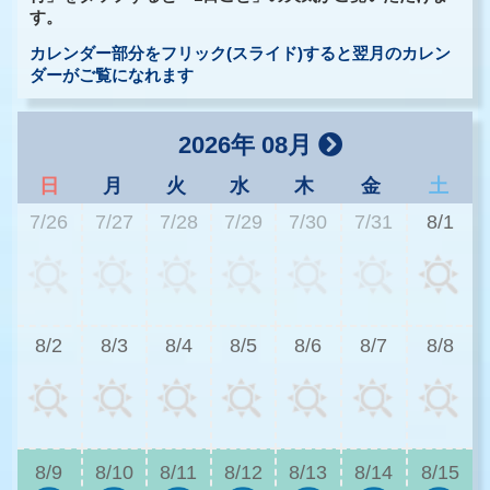
す。
カレンダー部分をフリック(スライド)すると翌月のカレン
ダーがご覧になれます
2026年 08月
日
月
火
水
木
金
土
7/26
7/27
7/28
7/29
7/30
7/31
8/1
3
8/2
8/3
8/4
8/5
8/6
8/7
8/8
3
8/9
8/10
8/11
8/12
8/13
8/14
8/15