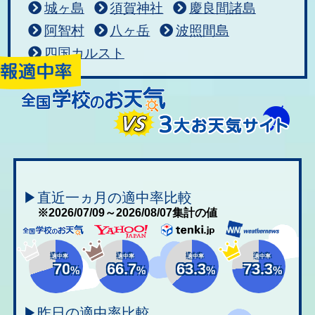
城ヶ島
須賀神社
慶良間諸島
阿智村
八ヶ岳
波照間島
四国カルスト
▶直近一ヵ月の適中率比較
※2026/07/09～2026/08/07集計の値
適中率
適中率
適中率
適中率
70
66.7
63.3
73.3
%
%
%
%
▶昨日の適中率比較