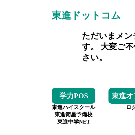
東進ドットコム
ただいまメン
す。 大変ご
さい。
学力POS
東進オ
東進ハイスクール
ロ
東進衛星予備校
東進中学NET