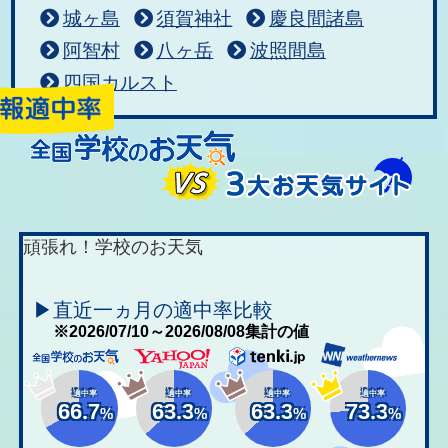
城ヶ島
須賀神社
慶良間諸島
阿智村
八ヶ岳
波照間島
四国カルスト
頑張れ！学校のお天気
▶直近一ヵ月の適中率比較
※2026/07/10～2026/08/08集計の値
適中率
適中率
適中率
適中率
66.7
63.3
63.3
73.3
%
%
%
%