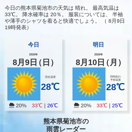
今日の熊本県菊池市の天気は
晴れ。
最高気温は
33℃。
降水確率は
20％。
服装については、
半袖
や薄手のシャツを着ると快適でしょう。
（
8月9日
19時発表）
今日
明日
2026年
2026年
8
月
9
日
（日）
8
月
10
日
（月）
同時刻の
現在温度
予想温度
28℃
28℃
20%
33℃
|
26℃
20%
33℃
|
25℃
熊本県菊池市の
雨雲レーダー