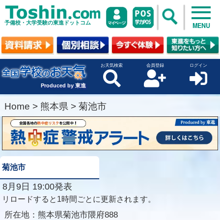
予備校・大学受験の東進ドットコム
MENU
お天気検索
会員登録
ログイン
Produced by 東進
Home
>
熊本県
>
菊池市
菊池市
8月9日 19:00発表
リロードすると1時間ごとに更新されます。
所在地：
熊本県菊池市隈府888