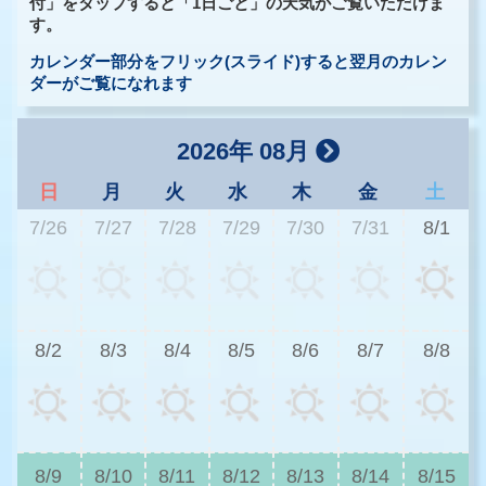
付」をタップすると「1日ごと」の天気がご覧いただけま
す。
カレンダー部分をフリック(スライド)すると翌月のカレン
ダーがご覧になれます
2026年 08月
日
月
火
水
木
金
土
7/26
7/27
7/28
7/29
7/30
7/31
8/1
3
8/2
8/3
8/4
8/5
8/6
8/7
8/8
3
8/9
8/10
8/11
8/12
8/13
8/14
8/15