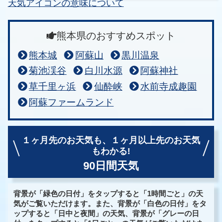
天気アイコンの意味について
熊本県のおすすめスポット
熊本城
阿蘇山
黒川温泉
菊池渓谷
白川水源
阿蘇神社
草千里ヶ浜
仙酔峡
水前寺成趣園
阿蘇ファームランド
１ヶ月先のお天気も、
１ヶ月以上先のお天気
もわかる!
90日間天気
背景が「緑色の日付」をタップすると「1時間ごと」の天
気がご覧いただけます。また、背景が「白色の日付」をタ
ップすると「日中と夜間」の天気、背景が「グレーの日