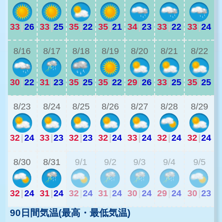
33
|
26
33
|
25
35
|
22
35
|
21
34
|
23
33
|
22
33
|
24
3
8/16
8/17
8/18
8/19
8/20
8/21
8/22
30
|
22
31
|
23
35
|
25
35
|
22
29
|
26
33
|
25
35
|
25
2
8/23
8/24
8/25
8/26
8/27
8/28
8/29
32
|
24
33
|
23
32
|
23
32
|
24
33
|
24
32
|
24
32
|
24
2
8/30
8/31
9/1
9/2
9/3
9/4
9/5
32
|
24
31
|
24
32
|
24
31
|
24
30
|
24
29
|
24
30
|
23
90日間気温(最高・最低気温)