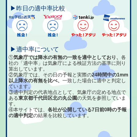
▶昨日の適中率比較
▶適中率について
①
気象庁では降水の有無の一致を適中としており、
各
社の「適中率」は気象庁による検証方法の基準に則り
算出しています。
②気象庁では、その日の予報と実際の
24時間中の1mm
以上降水の有無を比べ、
一致した場合に適中と判定し
ています。
③適中判定の代表地点として、気象庁の定める地点で
ある
東京都千代田区北の丸公園
の天気を参照していま
す。
④本サイトでは、
各社が公開している7日前0時の予報
の適中判定
の結果を比較しています。