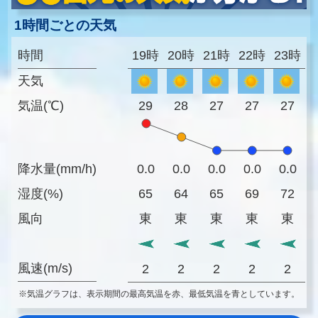
1時間ごとの天気
時間
19時
20時
21時
22時
23時
天気
気温(℃)
29
28
27
27
27
降水量(mm/h)
0.0
0.0
0.0
0.0
0.0
湿度(%)
65
64
65
69
72
風向
東
東
東
東
東
風速(m/s)
2
2
2
2
2
※気温グラフは、表示期間の最高気温を赤、最低気温を青としています。