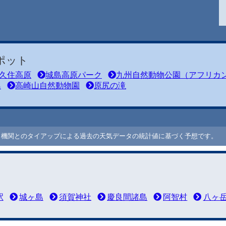
ポット
久住高原
城島高原パーク
九州自然動物公園（アフリカ
島
高崎山自然動物園
原尻の滝
ート機関とのタイアップによる過去の天気データの統計値に基づく予想です。
駅
城ヶ島
須賀神社
慶良間諸島
阿智村
八ヶ