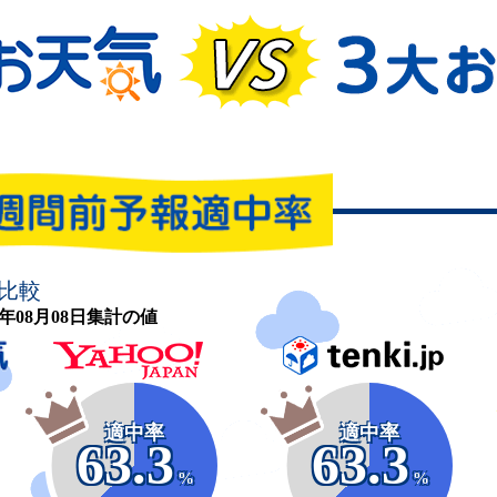
比較
26年08月08日集計の値
適中率
適中率
63.3
63.3
%
%