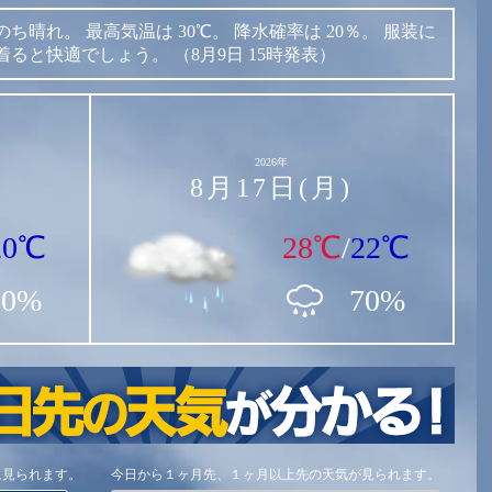
のち晴れ。
最高気温は
30℃。
降水確率は
20％。
服装に
着ると快適でしょう。
（8月9日 15時発表）
2026年
8月17日(月)
20℃
28℃
/
22℃
60%
70%
に見られます。
今日から１ヶ月先、１ヶ月以上先の天気が見られます。