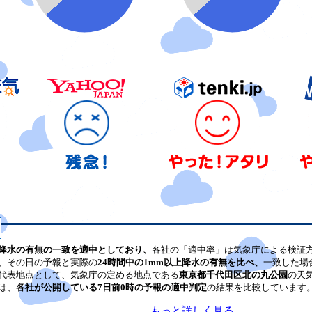
降水の有無の一致を適中としており、
各社の「適中率」は気象庁による検証
、その日の予報と実際の
24時間中の1mm以上降水の有無を比べ、
一致した場
代表地点として、気象庁の定める地点である
東京都千代田区北の丸公園
の天
は、
各社が公開している7日前0時の予報の適中判定
の結果を比較しています
もっと詳しく見る