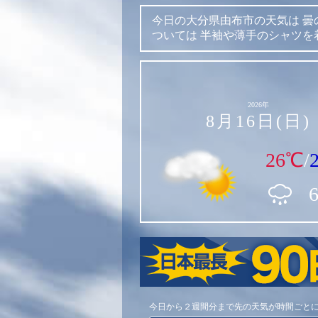
今日の大分県由布市の天気は
曇
ついては
半袖や薄手のシャツを
2026年
8月16日(日)
26℃
/
今日から２週間分まで先の天気が時間ごと