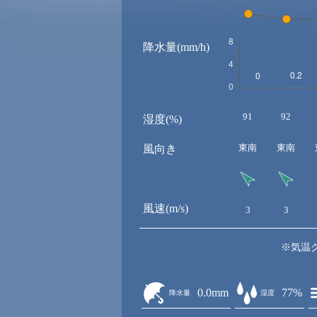
降水量(mm/h)
91
92
湿度(%)
東南
東南
風向き
風速(m/s)
3
3
※気温
0.0mm
77%
降水量
湿度