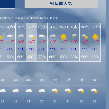
90日間天気
1時間ごとの天気やその日の詳細が見られます。
(木)
(金)
(土)
(日)
(月)
(火)
(水)
(木)
(金)
(土)
14
15
16
17
18
19
20
21
22
0℃
29℃
26℃
26℃
28℃
31℃
33℃
32℃
33℃
33℃
9℃
21℃
21℃
20℃
22℃
22℃
21℃
21℃
22℃
21℃
0%
60%
60%
60%
70%
60%
60%
80%
90%
10%
2時
3時
4時
5時
6時
7時
8時
9時
10
22
22
21
21
21
21
22
22
2