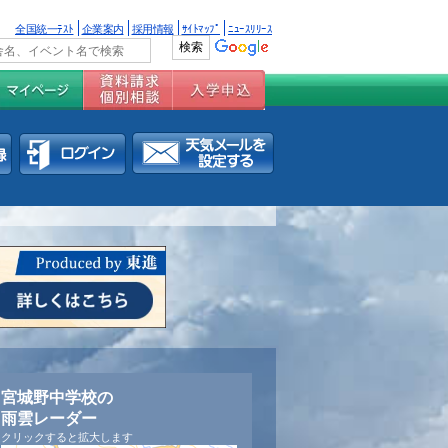
全国統一ﾃｽﾄ
企業案内
採用情報
ｻｲﾄﾏｯﾌﾟ
ﾆｭｰｽﾘﾘｰｽ
宮城野中学校の
雨雲レーダー
クリックすると拡大します