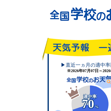
頑張れ！学校のお天気
▶直近一ヵ月の適中率
※2026年07月07日～20
適中率
70
%