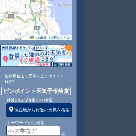
Leaflet
|
地理院タイル
0
77
75
74
74
73
75
76
78
東
北東
北東
東
東
東
東
東
東
建物単位まで天気をピンポイント
検索!
4
4
4
4
4
4
4
3
ピンポイント天気予報検索
付近のGPS情報から検索
現在地から付近の天気を検索
キーワードから検索
を