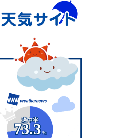
適中率
73.3
%