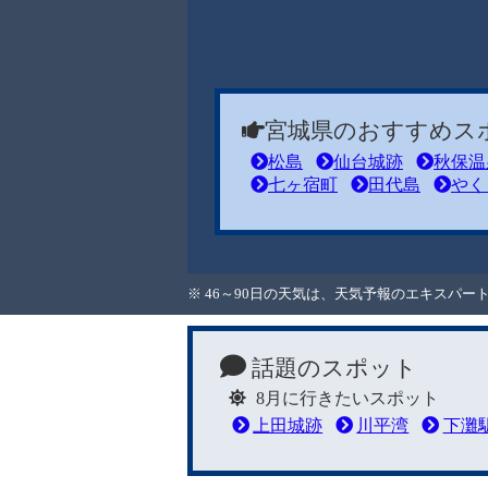
宮城県のおすすめス
松島
仙台城跡
秋保温
七ヶ宿町
田代島
やく
※ 46～90日の天気は、天気予報のエキスパ
話題のスポット
8月に行きたいスポット
上田城跡
川平湾
下灘