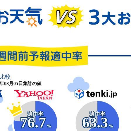
比較
26年08月05日集計の値
適中率
適中率
76.7
63.3
%
%