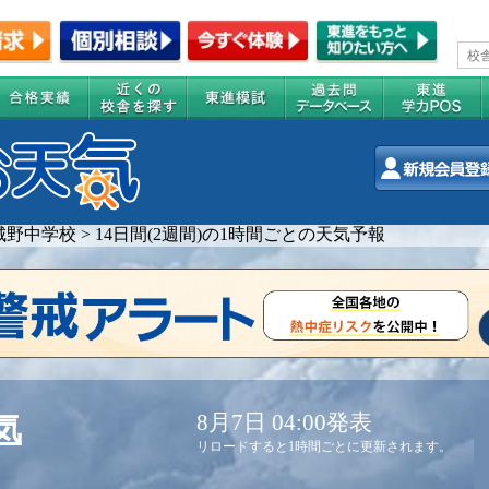
城野中学校
>
14日間(2週間)の1時間ごとの天気予報
8月7日 04:00発表
気
リロードすると1時間ごとに更新されます。