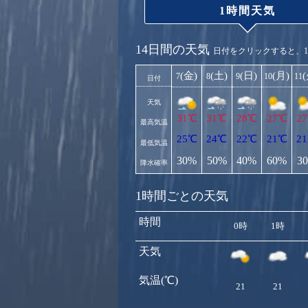
1時間天気
14日間の天気
日付をクリックすると、
(金)
(土)
(日)
(月)
7
8
9
10
11
日付
天気
31℃
31℃
28℃
27℃
2
最高気温
25℃
24℃
22℃
21℃
2
最低気温
30%
50%
40%
60%
3
降水確率
1時間ごとの天気
時間
0時
1時
天気
気温(℃)
21
21