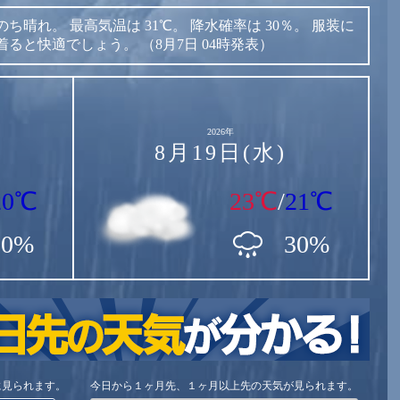
のち晴れ。
最高気温は
31℃。
降水確率は
30％。
服装に
着ると快適でしょう。
（8月7日 04時発表）
2026年
8月19日(水)
20℃
23℃
/
21℃
50%
30%
に見られます。
今日から１ヶ月先、１ヶ月以上先の天気が見られます。