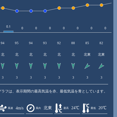
94
95
94
93
92
88
85
82
8
北
北
北
北
北
北
北東
北東
北
3
3
3
3
3
3
3
3
3
グラフは、表示期間の最高気温を赤、最低気温を青としています。
北東
24℃
20℃
4m/s
風速
風向
最高
最低