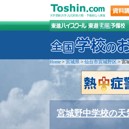
大学受験(大学入試)対策の塾・予備校なら東進
Home
>
宮城県
>
仙台市宮城野区
>
宮
宮城野中学校の天