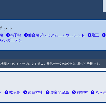
ポット
泉
鳴子峡
仙台泉プレミアム・アウトレット
蔵王
らいガーデン
ート機関とのタイアップによる過去の天気データの統計値に基づく予想です。
駅
城ヶ島
須賀神社
慶良間諸島
阿智村
八ヶ