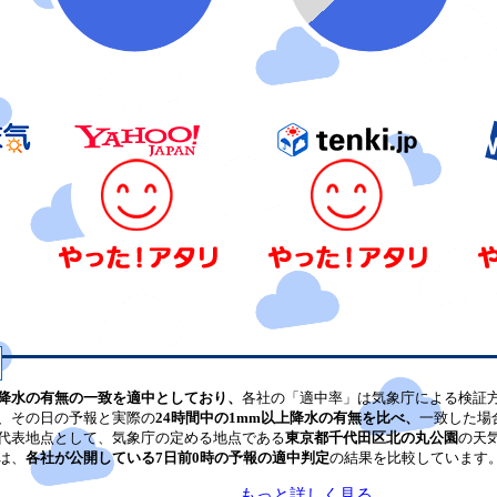
降水の有無の一致を適中としており、
各社の「適中率」は気象庁による検証
、その日の予報と実際の
24時間中の1mm以上降水の有無を比べ、
一致した場
代表地点として、気象庁の定める地点である
東京都千代田区北の丸公園
の天
は、
各社が公開している7日前0時の予報の適中判定
の結果を比較しています
もっと詳しく見る