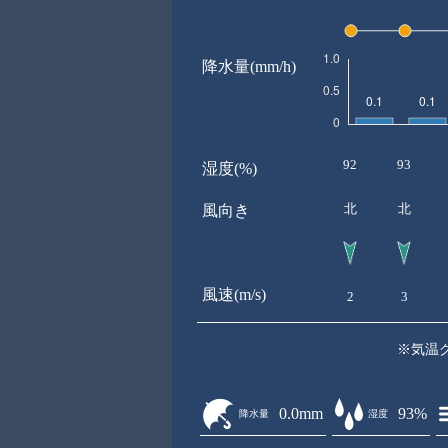
降水量(mm/h)
92
93
湿度(%)
北
北
風向き
風速(m/s)
2
3
※気温
0.0mm
93%
降水量
湿度