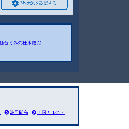
My天気を設定する
仙台うみの杜水族館
岳
波照間島
四国カルスト