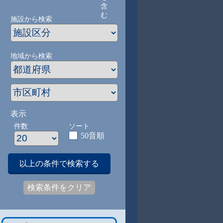
含
む
施設から検索
地域から検索
表示
件数
ソート
50音順
以上の条件で検索する
検索条件をクリア