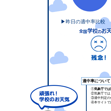
▶昨日の適中率比較
適中率について
①
気象庁では
②気象庁では
③適中判定の
④本サイトで