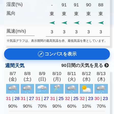
湿度(%)
-
91
91
90
88
8
風向
東
東
東
東
東
風速(m/s)
3
3
3
3
3
※気温グラフは、表示期間の最高気温を赤、最低気温を青としています。
コンパスを表示
週間天気
90日間の天気を見る
8/7
8/8
8/9
8/10
8/11
8/12
8/13
(金)
(土)
(日)
(月)
(火)
(水)
(木)
31
|
28
31
|
27
31
|
27
31
|
25
32
|
25
32
|
23
30
|
23
90%
90%
70%
90%
60%
10%
70%