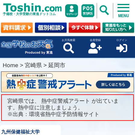
予備校・大学受験の東進ドットコム
MENU
お天気検索
会員登録
ログイン
Produced by 東進
Home
>
宮崎県
>
延岡市
宮崎県では、 熱中症警戒アラート が出ていま
す。熱中症に注意しましょう。
※出典：環境省熱中症予防情報サイト
九州保健福祉大学