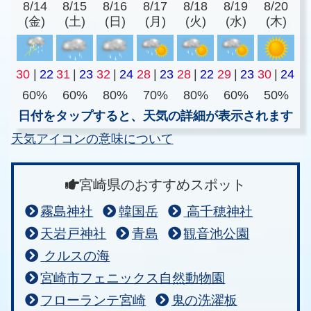
8/14
8/15
8/16
8/17
8/18
8/19
8/20
(金)
(土)
(日)
(月)
(火)
(水)
(木)
30
|
22
31
|
23
32
|
24
28
|
23
28
|
22
29
|
23
30
|
24
60%
60%
80%
70%
80%
60%
50%
日付をタップすると、天気の詳細が表示されます
天気アイコンの意味について
宮崎県のおすすめスポット
霧島神社
韓国岳
高千穂神社
天岩戸神社
青島
観音池公園
クルスの海
宮崎市フェニックス自然動物園
フローランテ宮崎
鬼の洗濯板