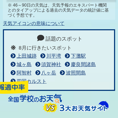
※ 46～90日の天気は、天気予報のエキスパート機関
とのタイアップによる過去の天気データの統計値に基
づく予想です。
天気アイコンの意味について
話題のスポット
8月に行きたいスポット
上田城跡
川平湾
下灘駅
城ヶ島
須賀神社
慶良間諸島
阿智村
八ヶ岳
波照間島
四国カルスト