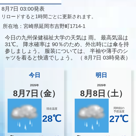
8月7日 03:00発表
リロードすると1時間ごとに更新されます。
所在地：
宮崎県延岡市吉野町1714-1
今日の九州保健福祉大学の天気は
雨。
最高気温は
31℃。
降水確率は
90％のため、外出時には傘を持
参しましょう。
服装については、
半袖や薄手のシ
ャツを着ると快適でしょう。
（
8月7日 03時発表）
今日
明日
2026年
2026年
8
月
7
日
（金）
8
月
8
日
（土）
同時刻の
現在温度
予想温度
28℃
27℃