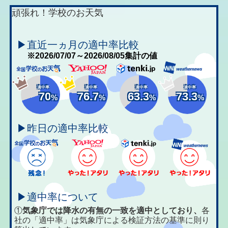
頑張れ！学校のお天気
▶直近一ヵ月の適中率比較
※2026/07/07～2026/08/05集計の値
適中率
適中率
適中率
適中率
70
76.7
63.3
73.3
%
%
%
%
▶昨日の適中率比較
▶適中率について
①
気象庁では降水の有無の一致を適中としており、
各
社の「適中率」は気象庁による検証方法の基準に則り