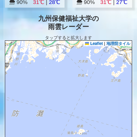
90%
31℃
|
28℃
90%
31℃
|
27℃
九州保健福祉大学の
雨雲レーダー
タップすると拡大します
Leaflet
|
地理院タイル