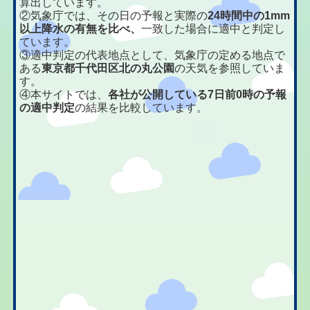
算出しています。
②気象庁では、その日の予報と実際の
24時間中の1mm
以上降水の有無を比べ、
一致した場合に適中と判定し
ています。
③適中判定の代表地点として、気象庁の定める地点で
ある
東京都千代田区北の丸公園
の天気を参照していま
す。
④本サイトでは、
各社が公開している7日前0時の予報
の適中判定
の結果を比較しています。