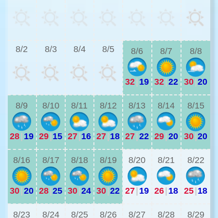
2
8/2
8/3
8/4
8/5
8/6
8/7
8/8
32
|
19
32
|
22
30
|
20
2
8/9
8/10
8/11
8/12
8/13
8/14
8/15
28
|
19
29
|
15
27
|
16
27
|
18
27
|
22
29
|
20
30
|
20
2
8/16
8/17
8/18
8/19
8/20
8/21
8/22
30
|
20
28
|
25
30
|
24
30
|
22
27
|
19
26
|
18
25
|
18
2
8/23
8/24
8/25
8/26
8/27
8/28
8/29