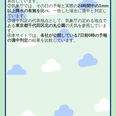
算出しています。
②気象庁では、その日の予報と実際の
24時間中の1mm
以上降水の有無を比べ、
一致した場合に適中と判定し
ています。
③適中判定の代表地点として、気象庁の定める地点で
ある
東京都千代田区北の丸公園
の天気を参照していま
す。
④本サイトでは、
各社が公開している7日前0時の予報
の適中判定
の結果を比較しています。