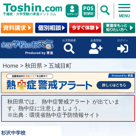
予備校・大学受験の東進ドットコム
MENU
お天気検索
会員登録
ログイン
Produced by 東進
Home
>
秋田県
>
五城目町
秋田県では、 熱中症警戒アラート が出ていま
す。熱中症に注意しましょう。
※出典：環境省熱中症予防情報サイト
杉沢中学校