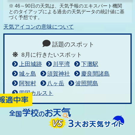
※ 46～90日の天気は、天気予報のエキスパート機関
とのタイアップによる過去の天気データの統計値に基
づく予想です。
天気アイコンの意味について
話題のスポット
8月に行きたいスポット
上田城跡
川平湾
下灘駅
城ヶ島
須賀神社
慶良間諸島
阿智村
八ヶ岳
波照間島
四国カルスト