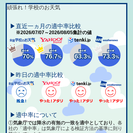
頑張れ！学校のお天気
▶直近一ヵ月の適中率比較
※2026/07/07～2026/08/05集計の値
適中率
適中率
適中率
適中率
70
76.7
63.3
73.3
%
%
%
%
▶昨日の適中率比較
▶適中率について
①
気象庁では降水の有無の一致を適中としており、
各
社の「適中率」は気象庁による検証方法の基準に則り