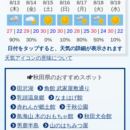
8/13
8/14
8/15
8/16
8/17
8/18
8/19
(木)
(金)
(土)
(日)
(月)
(火)
(水)
27
|
22
29
|
20
30
|
20
30
|
20
28
|
25
30
|
24
30
|
22
90%
30%
0%
10%
80%
50%
10%
日付をタップすると、天気の詳細が表示されます
天気アイコンの意味について
秋田県のおすすめスポット
田沢湖
角館 武家屋敷通り
乳頭温泉郷
なまはげ館
赤れんが郷土館
千秋公園
鳥海山 木のおもちゃ館
秋田犬会館
男鹿半島
山のはちみつ屋