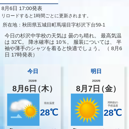
8月6日 17:00発表
リロードすると1時間ごとに更新されます。
所在地：
秋田県五城目町馬場目字杉沢下台59-1
今日の杉沢中学校の天気は
曇のち晴れ。
最高気温
は
32℃。
降水確率は
10％。
服装については、
半
袖や薄手のシャツを着ると快適でしょう。
（
8月6
日 17時発表）
今日
明日
2026年
2026年
8
月
6
日
（木）
8
月
7
日
（金）
同時刻の
現在温度
予想温度
28℃
28℃