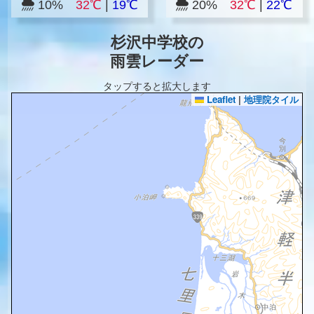
10%
32℃
|
19℃
20%
32℃
|
22℃
杉沢中学校の
雨雲レーダー
タップすると拡大します
Leaflet
|
地理院タイル