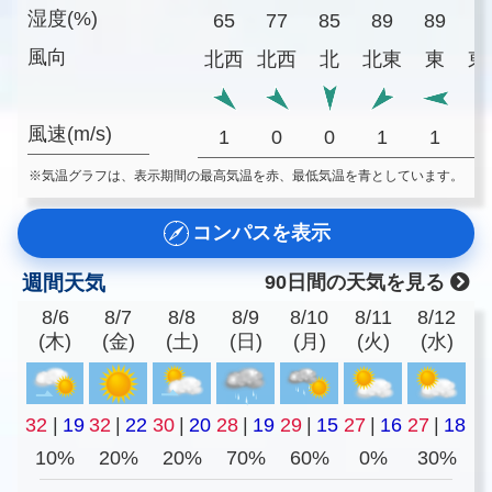
湿度(%)
65
77
85
89
89
8
風向
北西
北西
北
北東
東
東
風速(m/s)
1
0
0
1
1
※気温グラフは、表示期間の最高気温を赤、最低気温を青としています。
コンパスを表示
週間天気
90日間の天気を見る
8/6
8/7
8/8
8/9
8/10
8/11
8/12
(木)
(金)
(土)
(日)
(月)
(火)
(水)
32
|
19
32
|
22
30
|
20
28
|
19
29
|
15
27
|
16
27
|
18
10%
20%
20%
70%
60%
0%
30%