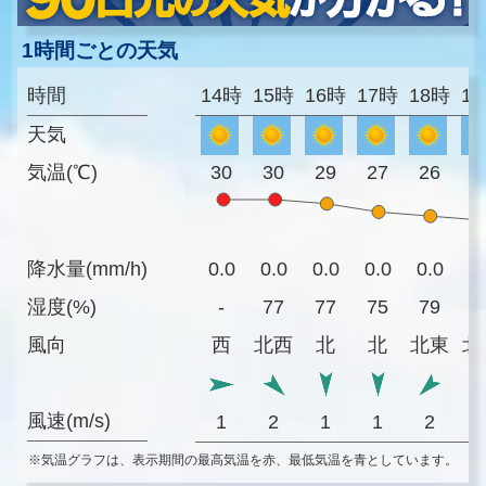
1時間ごとの天気
時間
14時
15時
16時
17時
18時
1
天気
気温(℃)
30
30
29
27
26
2
降水量(mm/h)
0.0
0.0
0.0
0.0
0.0
0
湿度(%)
-
77
77
75
79
8
風向
西
北西
北
北
北東
北
風速(m/s)
1
2
1
1
2
※気温グラフは、表示期間の最高気温を赤、最低気温を青としています。