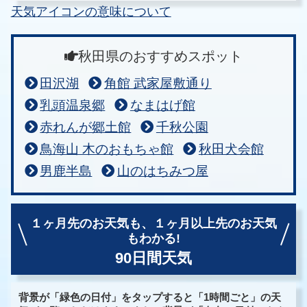
天気アイコンの意味について
秋田県のおすすめスポット
田沢湖
角館 武家屋敷通り
乳頭温泉郷
なまはげ館
赤れんが郷土館
千秋公園
鳥海山 木のおもちゃ館
秋田犬会館
男鹿半島
山のはちみつ屋
１ヶ月先のお天気も、
１ヶ月以上先のお天気
もわかる!
90日間天気
背景が「緑色の日付」をタップすると「1時間ごと」の天