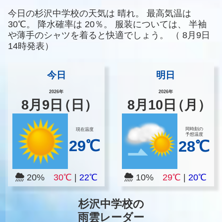
今日の杉沢中学校の天気は
晴れ。
最高気温は
30℃。
降水確率は
20％。
服装については、
半袖
や薄手のシャツを着ると快適でしょう。
（
8月9日
14時発表）
今日
明日
2026年
2026年
8
月
9
日
（日）
8
月
10
日
（月）
同時刻の
現在温度
予想温度
29℃
28℃
20%
30℃
|
22℃
10%
29℃
|
20℃
杉沢中学校の
雨雲レーダー