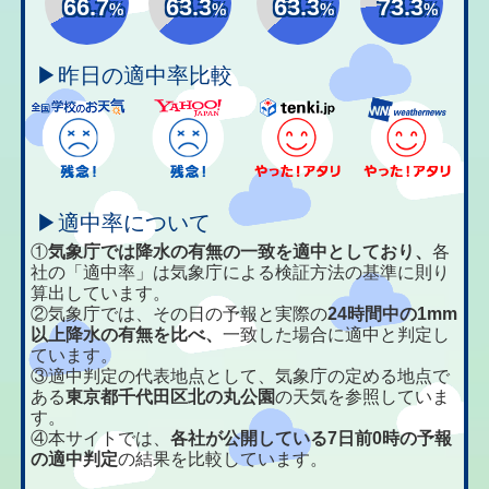
66.7
63.3
63.3
73.3
%
%
%
%
▶昨日の適中率比較
▶適中率について
①
気象庁では降水の有無の一致を適中としており、
各
社の「適中率」は気象庁による検証方法の基準に則り
算出しています。
②気象庁では、その日の予報と実際の
24時間中の1mm
以上降水の有無を比べ、
一致した場合に適中と判定し
ています。
③適中判定の代表地点として、気象庁の定める地点で
ある
東京都千代田区北の丸公園
の天気を参照していま
す。
④本サイトでは、
各社が公開している7日前0時の予報
の適中判定
の結果を比較しています。