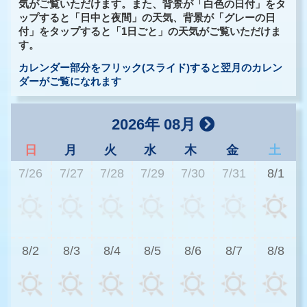
気がご覧いただけます。また、背景が「白色の日付」をタ
ップすると「日中と夜間」の天気、背景が「グレーの日
付」をタップすると「1日ごと」の天気がご覧いただけま
す。
カレンダー部分をフリック(スライド)すると翌月のカレン
ダーがご覧になれます
2026年 08月
日
月
火
水
木
金
土
7/26
7/27
7/28
7/29
7/30
7/31
8/1
2
8/2
8/3
8/4
8/5
8/6
8/7
8/8
2