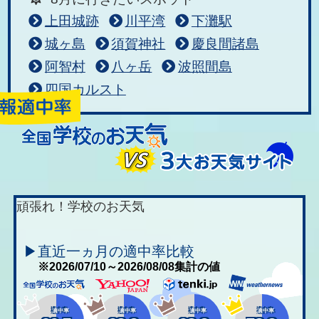
上田城跡
川平湾
下灘駅
城ヶ島
須賀神社
慶良間諸島
阿智村
八ヶ岳
波照間島
四国カルスト
頑張れ！学校のお天気
▶直近一ヵ月の適中率比較
※2026/07/10～2026/08/08集計の値
適中率
適中率
適中率
適中率