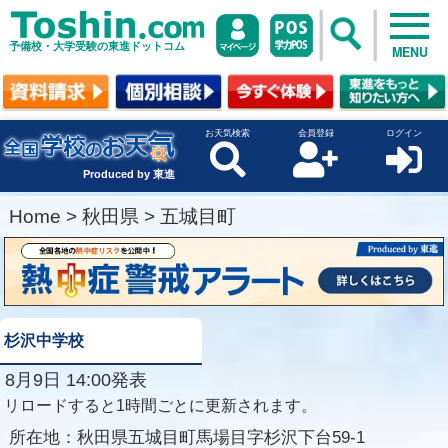
予備校・大学受験の東進ドットコム
MENU
お天気検索
会員登録
ログイン
Produced by 東進
Home
>
秋田県
>
五城目町
杉沢中学校
8月9日 14:00発表
リロードすると1時間ごとに更新されます。
所在地：
秋田県五城目町馬場目字杉沢下台59-1