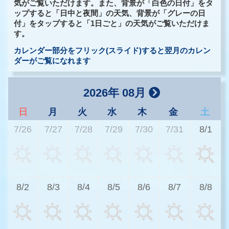
気がご覧いただけます。また、背景が「白色の日付」をタ
ップすると「日中と夜間」の天気、背景が「グレーの日
付」をタップすると「1日ごと」の天気がご覧いただけま
す。
カレンダー部分をフリック(スライド)すると翌月のカレン
ダーがご覧になれます
2026年 08月
日
月
火
水
木
金
土
7/26
7/27
7/28
7/29
7/30
7/31
8/1
2
8/2
8/3
8/4
8/5
8/6
8/7
8/8
2