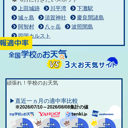
上田城跡
川平湾
下灘駅
城ヶ島
須賀神社
慶良間諸島
阿智村
八ヶ岳
波照間島
四国カルスト
頑張れ！学校のお天気
▶直近一ヵ月の適中率比較
※2026/07/10～2026/08/08集計の値
適中率
適中率
適中率
適中率