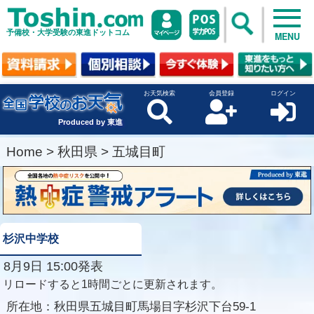
予備校・大学受験の東進ドットコム
MENU
お天気検索
会員登録
ログイン
Produced by 東進
Home
>
秋田県
>
五城目町
杉沢中学校
8月9日 15:00発表
リロードすると1時間ごとに更新されます。
所在地：
秋田県五城目町馬場目字杉沢下台59-1