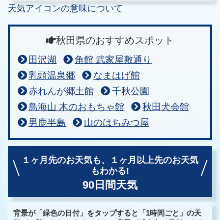
天気アイコンの意味について
秋田県のおすすめスポット
田沢湖
角館 武家屋敷通り
乳頭温泉郷
なまはげ館
赤れんが郷土館
千秋公園
鳥海山 木のおもちゃ館
秋田犬会館
男鹿半島
山のはちみつ屋
１ヶ月先のお天気も、
１ヶ月以上先のお天気
もわかる!
90日間天気
背景が「緑色の日付」をタップすると「1時間ごと」の天