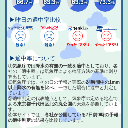
66.7
63.3
63.3
73.3
%
%
%
%
▶昨日の適中率比較
▶適中率について
①
気象庁では降水の有無の一致を適中としており、
各
社の「適中率」は気象庁による検証方法の基準に則り
算出しています。
②気象庁では、その日の予報と実際の
24時間中の1mm
以上降水の有無を比べ、
一致した場合に適中と判定し
ています。
③適中判定の代表地点として、気象庁の定める地点で
ある
東京都千代田区北の丸公園
の天気を参照していま
す。
④本サイトでは、
各社が公開している7日前0時の予報
の適中判定
の結果を比較しています。