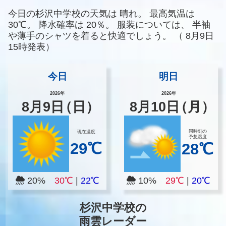
今日の杉沢中学校の天気は
晴れ。
最高気温は
30℃。
降水確率は
20％。
服装については、
半袖
や薄手のシャツを着ると快適でしょう。
（
8月9日
15時発表）
今日
明日
2026年
2026年
8
月
9
日
（日）
8
月
10
日
（月）
同時刻の
現在温度
予想温度
29℃
28℃
20%
30℃
|
22℃
10%
29℃
|
20℃
杉沢中学校の
雨雲レーダー