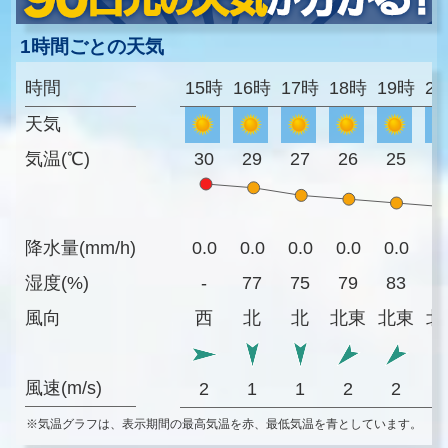
1時間ごとの天気
時間
15時
16時
17時
18時
19時
2
天気
気温(℃)
30
29
27
26
25
2
降水量(mm/h)
0.0
0.0
0.0
0.0
0.0
0
湿度(%)
-
77
75
79
83
8
風向
西
北
北
北東
北東
北
風速(m/s)
2
1
1
2
2
※気温グラフは、表示期間の最高気温を赤、最低気温を青としています。