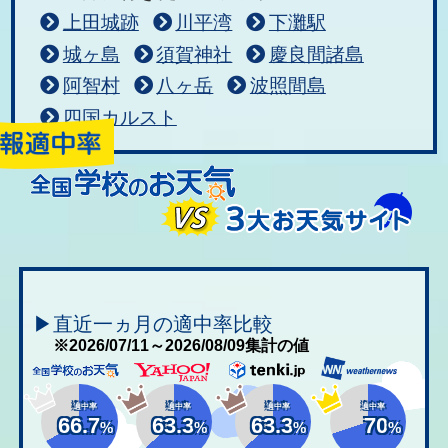
上田城跡
川平湾
下灘駅
城ヶ島
須賀神社
慶良間諸島
阿智村
八ヶ岳
波照間島
四国カルスト
▶直近一ヵ月の適中率比較
※2026/07/11～2026/08/09集計の値
適中率
適中率
適中率
適中率
66.7
63.3
63.3
70
%
%
%
%