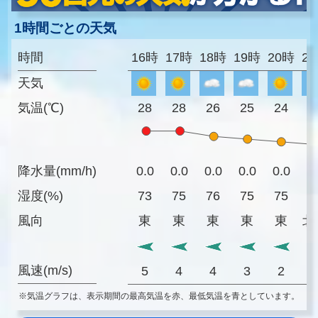
1時間ごとの天気
時間
16時
17時
18時
19時
20時
2
天気
気温(℃)
28
28
26
25
24
2
降水量(mm/h)
0.0
0.0
0.0
0.0
0.0
0
湿度(%)
73
75
76
75
75
7
風向
東
東
東
東
東
北
風速(m/s)
5
4
4
3
2
※気温グラフは、表示期間の最高気温を赤、最低気温を青としています。