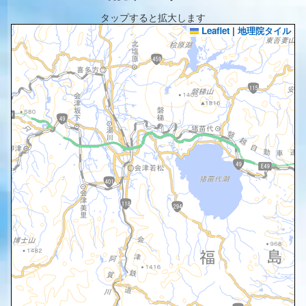
タップすると拡大します
Leaflet
|
地理院タイル