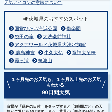
天気アイコンの意味について
茨城県のおすすめスポット
国営ひたち海浜公園
偕楽園
袋田の滝
大洗磯前神社
アクアワールド茨城県大洗水族館
鹿島神宮
牛久大仏
竜神大吊橋
霞ヶ浦
筑波山
１ヶ月先のお天気も、
１ヶ月以上先のお天気
もわかる!
90日間天気
背景が「緑色の日付」をタップすると「1時間ごと」の天
気がご覧いただけます。また、背景が「白色の日付」をタ