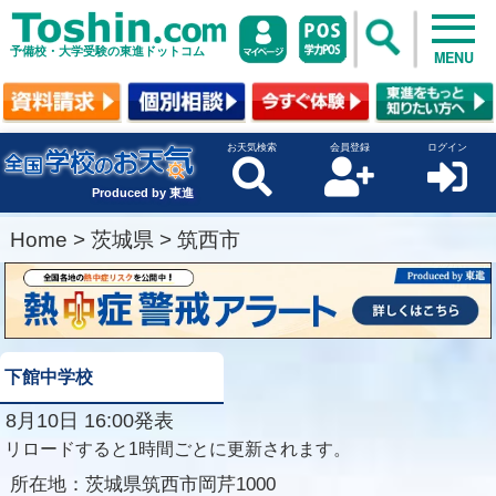
予備校・大学受験の東進ドットコム
MENU
お天気検索
会員登録
ログイン
Produced by 東進
Home
>
茨城県
>
筑西市
下館中学校
8月10日 16:00発表
リロードすると1時間ごとに更新されます。
所在地：
茨城県筑西市岡芹1000