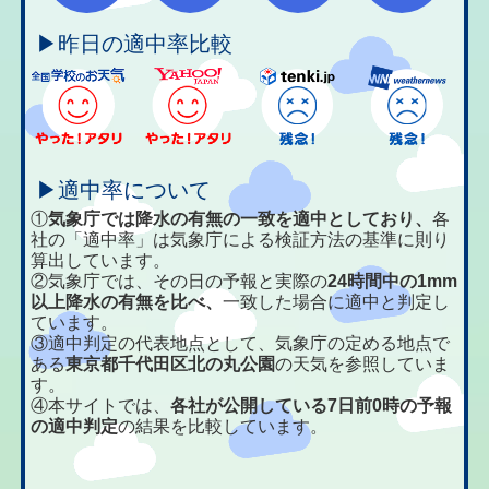
▶昨日の適中率比較
▶適中率について
①
気象庁では降水の有無の一致を適中としており、
各
社の「適中率」は気象庁による検証方法の基準に則り
算出しています。
②気象庁では、その日の予報と実際の
24時間中の1mm
以上降水の有無を比べ、
一致した場合に適中と判定し
ています。
③適中判定の代表地点として、気象庁の定める地点で
ある
東京都千代田区北の丸公園
の天気を参照していま
す。
④本サイトでは、
各社が公開している7日前0時の予報
の適中判定
の結果を比較しています。