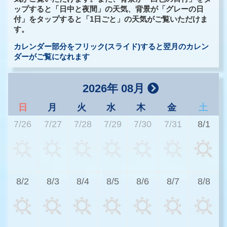
ップすると「日中と夜間」の天気、背景が「グレーの日
付」をタップすると「1日ごと」の天気がご覧いただけま
す。
カレンダー部分をフリック(スライド)すると翌月のカレン
ダーがご覧になれます
2026年 08月
日
月
火
水
木
金
土
7/26
7/27
7/28
7/29
7/30
7/31
8/1
3
8/2
8/3
8/4
8/5
8/6
8/7
8/8
2