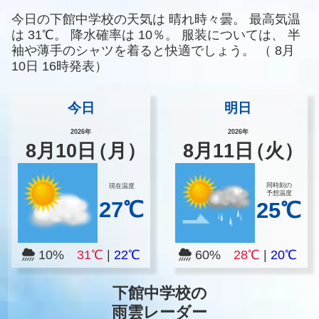
今日の下館中学校の天気は
晴れ時々曇。
最高気温
は
31℃。
降水確率は
10％。
服装については、
半
袖や薄手のシャツを着ると快適でしょう。
（
8月
10日 16時発表）
今日
明日
2026年
2026年
8
月
10
日
（月）
8
月
11
日
（火）
同時刻の
現在温度
予想温度
27℃
25℃
10%
31℃
|
22℃
60%
28℃
|
20℃
下館中学校の
雨雲レーダー