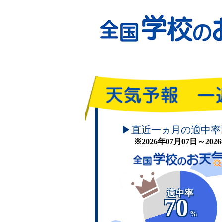
頑張れ！学校のお天気
▶直近一ヵ月の適中率
※2026年07月07日～20
適中率
70
%