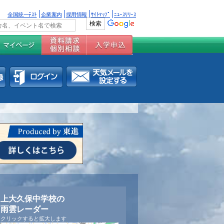
全国統一ﾃｽﾄ
企業案内
採用情報
ｻｲﾄﾏｯﾌﾟ
ﾆｭｰｽﾘﾘｰｽ
上大久保中学校の
雨雲レーダー
クリックすると拡大します