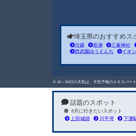
埼玉県のおすすめス
川越
長瀞
三峯神社
西武園ゆうえんち
イオ
※ 46～90日の天気は、天気予報のエキスパ
話題のスポット
8月に行きたいスポット
上田城跡
川平湾
下灘