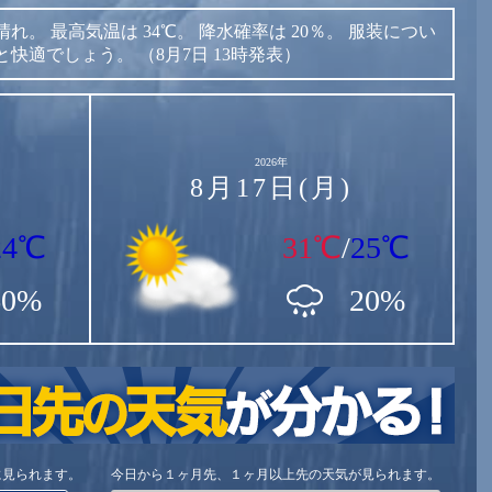
晴れ。
最高気温は
34℃。
降水確率は
20％。
服装につい
と快適でしょう。
（8月7日 13時発表）
2026年
8月17日(月)
24℃
31℃
/
25℃
60%
20%
に見られます。
今日から１ヶ月先、１ヶ月以上先の天気が見られます。