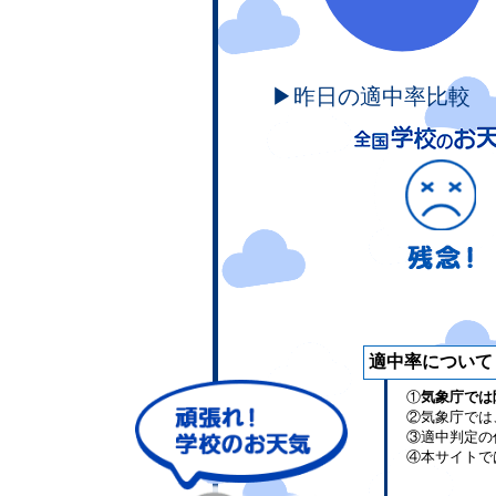
▶昨日の適中率比較
適中率について
①
気象庁では
②気象庁では
③適中判定の
④本サイトで