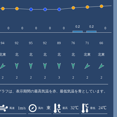
94
92
95
92
89
76
71
66
6
北東
北
北
北
北
北
北東
北東
北
2
2
2
2
3
2
2
2
2
グラフは、表示期間の最高気温を赤、最低気温を青としています。
東
32℃
24℃
1m/s
風速
風向
最高
最低