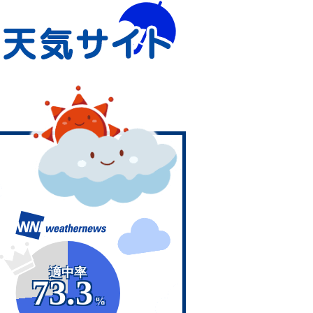
適中率
73.3
%