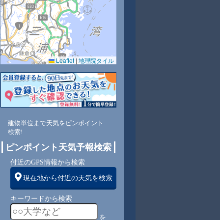
Leaflet
|
地理院タイル
2
59
57
65
68
62
60
62
63
東
北東
北東
東
東
東
東
東
東
建物単位まで天気をピンポイント
検索!
1
1
1
1
2
1
1
1
ピンポイント天気予報検索
付近のGPS情報から検索
現在地から付近の天気を検索
キーワードから検索
を