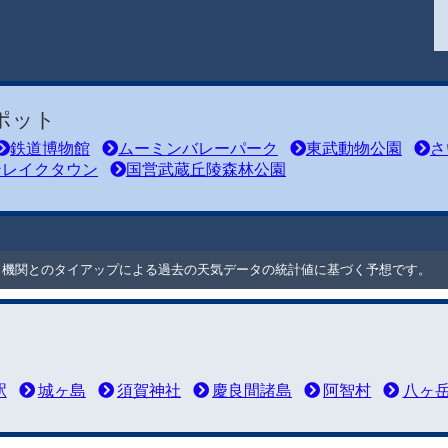
ポット
鉄道博物館
ムーミンバレーパーク
東武動物公園
さ
ンレイクタウン
国営武蔵丘陵森林公園
ート機関とのタイアップによる過去の天気データの統計値に基づく予想です。
駅
城ヶ島
須賀神社
慶良間諸島
阿智村
八ヶ