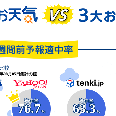
比較
26年08月05日集計の値
適中率
適中率
76.7
63.3
%
%