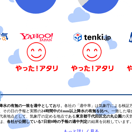
降水の有無の一致を適中としており、
各社の「適中率」は気象庁による検証
、その日の予報と実際の
24時間中の1mm以上降水の有無を比べ、
一致した場
代表地点として、気象庁の定める地点である
東京都千代田区北の丸公園
の天
は、
各社が公開している7日前0時の予報の適中判定
の結果を比較しています
もっと詳しく見る