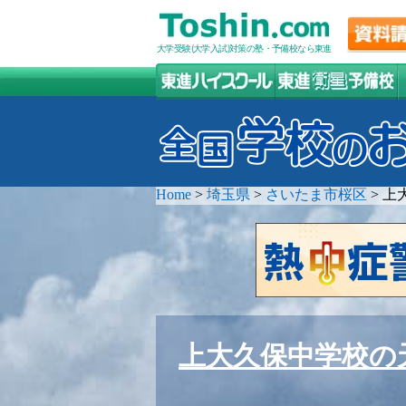
大学受験(大学入試)対策の塾・予備校なら東進
Home
>
埼玉県
>
さいたま市桜区
>
上
上大久保中学校の