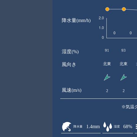
降水量(mm/h)
91
93
湿度(%)
北東
北東
風向き
風速(m/s)
2
2
※気温
1.4mm
68%
降水量
湿度