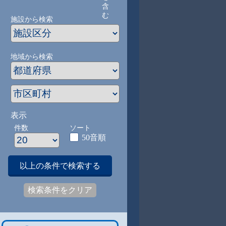
含
む
施設から検索
地域から検索
表示
件数
ソート
50音順
以上の条件で検索する
検索条件をクリア