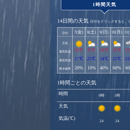
1時間天気
14日間の天気
日付をクリックすると、
(金)
(土)
(日)
(月)
7
8
9
10
11
日付
天気
34℃
35℃
36℃
32℃
3
最高気温
27℃
25℃
24℃
22℃
2
最低気温
20%
10%
40%
60%
6
降水確率
1時間ごとの天気
時間
0時
1時
天気
気温(℃)
24
24