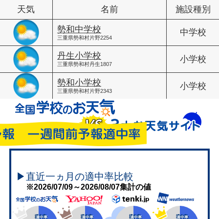
天気
名前
施設種別
勢和中学校
中学校
三重県勢和村片野2254
丹生小学校
小学校
三重県勢和村丹生1807
勢和小学校
小学校
三重県勢和村片野2343
▶直近一ヵ月の適中率比較
※2026/07/09～2026/08/07集計の値
適中率
適中率
適中率
適中率