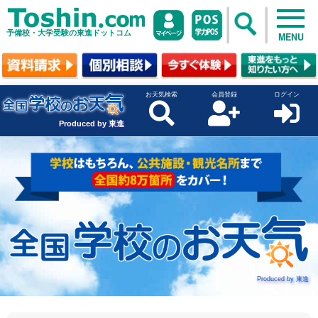
予備校・大学受験の東進ドットコム
MENU
お天気検索
会員登録
ログイン
Produced by 東進
Produced by 東進