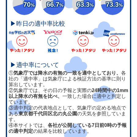
70
66.7
63.3
73.3
%
%
%
%
▶昨日の適中率比較
▶適中率について
①
気象庁では降水の有無の一致を適中としており、
各
社の「適中率」は気象庁による検証方法の基準に則り
算出しています。
②気象庁では、その日の予報と実際の
24時間中の1mm
以上降水の有無を比べ、
一致した場合に適中と判定し
ています。
③適中判定の代表地点として、気象庁の定める地点で
ある
東京都千代田区北の丸公園
の天気を参照していま
す。
④本サイトでは、
各社が公開している7日前0時の予報
の適中判定
の結果を比較しています。