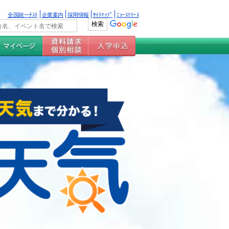
全国統一ﾃｽﾄ
企業案内
採用情報
ｻｲﾄﾏｯﾌﾟ
ﾆｭｰｽﾘﾘｰｽ