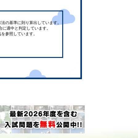
方法の基準に則り算出しています。
合に適中と判定しています。
気を参照しています。
。