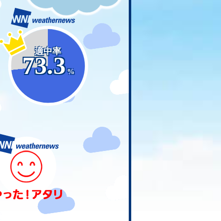
適中率
73.3
%