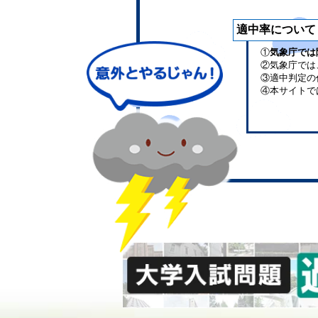
適中率について
①
気象庁では
②気象庁では
③適中判定の
④本サイトで