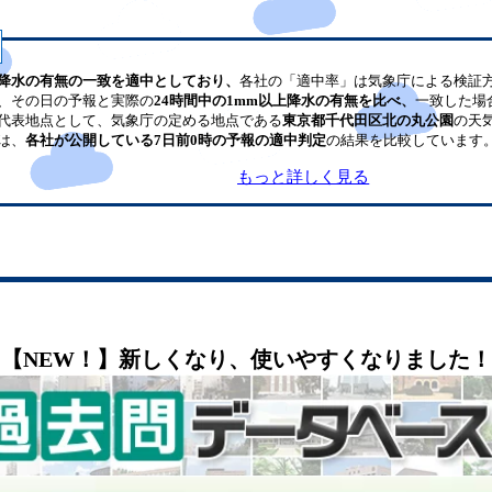
降水の有無の一致を適中としており、
各社の「適中率」は気象庁による検証
、その日の予報と実際の
24時間中の1mm以上降水の有無を比べ、
一致した場
代表地点として、気象庁の定める地点である
東京都千代田区北の丸公園
の天
は、
各社が公開している7日前0時の予報の適中判定
の結果を比較しています
もっと詳しく見る
【NEW！】新しくなり、使いやすくなりました！