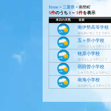
Home
>
三重県
>
南勢町
5件
のうち
1
～
5件
を表示
本日の天気
名前
南伊勢高等学校
みなみいせこうとうがっ
五ヶ所小学校
ごかしょしょうがっこう
穂原小学校
ほはらしょうがっこう
宿田曽小学校
しゅくたそしょうがっこ
南海小学校
なんかいしょうがっこう