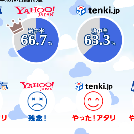
適中率
適中率
66.7
63.3
%
%