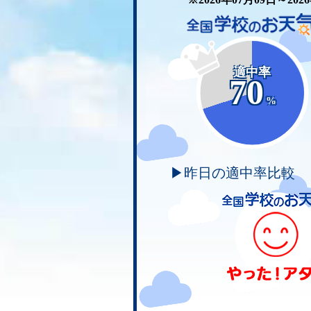
適中率
70
%
▶昨日の適中率比較