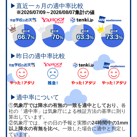
▶直近一ヵ月の適中率比較
※2026/07/09～2026/08/07集計の値
適中率
適中率
適中率
適中率
66.7
70
63.3
73.3
%
%
%
%
▶昨日の適中率比較
▶適中率について
①
気象庁では降水の有無の一致を適中としており、
各
社の「適中率」は気象庁による検証方法の基準に則り
算出しています。
②気象庁では、その日の予報と実際の
24時間中の1mm
以上降水の有無を比べ、
一致した場合に適中と判定し
ています。