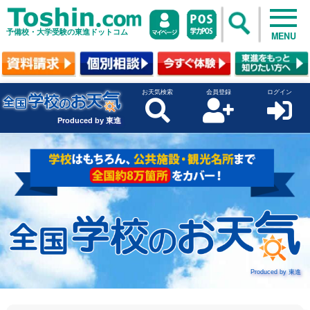
予備校・大学受験の東進ドットコム
MENU
お天気検索
会員登録
ログイン
Produced by 東進
Produced by 東進