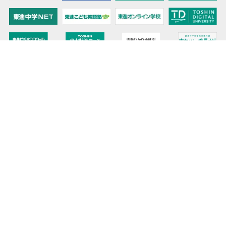
教育力こそが、国力だと思う。
キミの高校に対応！東進の個別指導コース
90日先まで大胆予報！ 全国学校のお天気
高校無償化丸わかり！高校授業料無償化 情報サイト
受験生必見！ 大学情報・入試情報
きっと元気になる Proverb格言
将来の夢や進路を見つけよう 未来発見サイト
大学・学部選びの動画サイト 東進TV
時刻も天気もイベントも掲載! ナガセ世界時計
このサイトについて
リンクについて
お問い合わせ
プライバシーポリシー
データ利用
サイトマップ