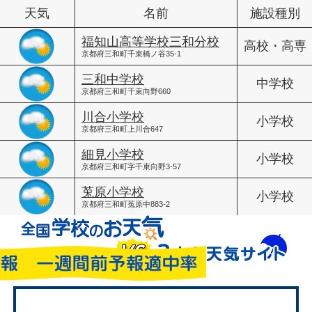
天気
名前
施設種別
福知山高等学校三和分校
高校・高専
京都府三和町千束橋ノ谷35-1
三和中学校
中学校
京都府三和町千束向野660
川合小学校
小学校
京都府三和町上川合647
細見小学校
小学校
京都府三和町字千束向野3-57
莵原小学校
小学校
京都府三和町菟原中883-2