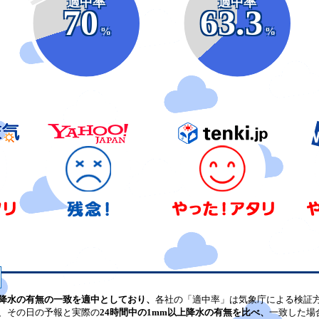
適中率
適中率
70
63.3
%
%
降水の有無の一致を適中としており、
各社の「適中率」は気象庁による検証
、その日の予報と実際の
24時間中の1mm以上降水の有無を比べ、
一致した場