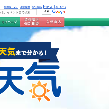
全国統一ﾃｽﾄ
企業案内
採用情報
ｻｲﾄﾏｯﾌﾟ
ﾆｭｰｽﾘﾘｰｽ