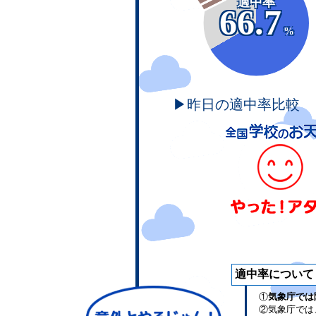
適中率
66.7
%
▶昨日の適中率比較
適中率について
①
気象庁では
②気象庁では