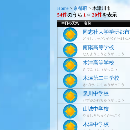
Home
>
京都府
>
木津川市
54件
のうち
1
～
20件
を表示
本日の天気
名前
同志社大学学研都市
どうししゃだいがくがっけん
南陽高等学校
なんようこうとうがっこう
木津高等学校
きづこうとうがっこう
木津第二中学校
きづだいにちゅうがっこう
泉川中学校
いずみがわちゅうがっこう
山城中学校
やましろちゅうがっこう
木津中学校