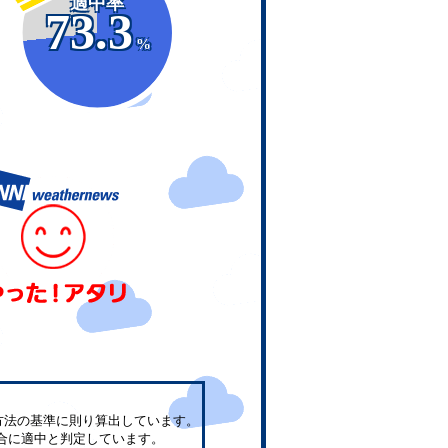
適中率
73.3
%
方法の基準に則り算出しています。
合に適中と判定しています。