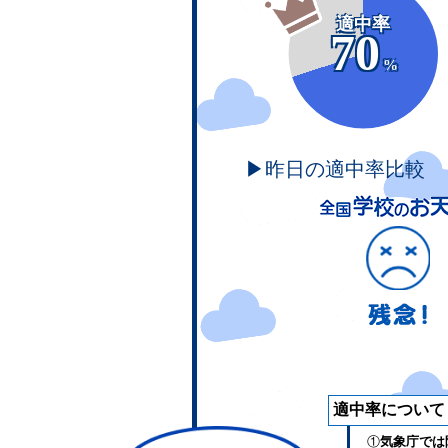
適中率
70
%
▶昨日の適中率比較
適中率について
①
気象庁では