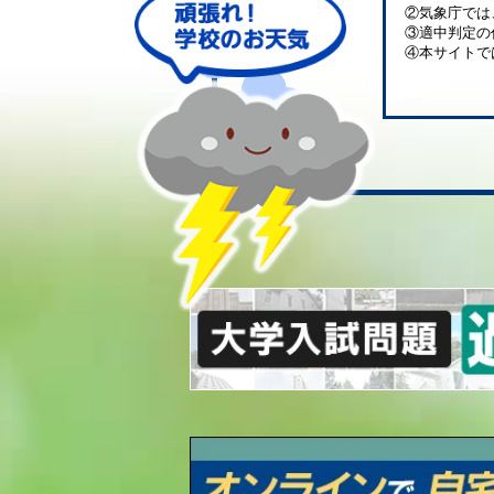
②気象庁では
③適中判定の
④本サイトで