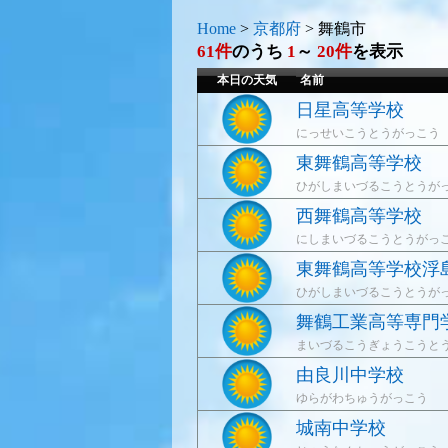
Home
>
京都府
>
舞鶴市
61件
のうち
1
～
20件
を表示
本日の天気
名前
日星高等学校
にっせいこうとうがっこう
東舞鶴高等学校
ひがしまいづるこうとうが
西舞鶴高等学校
にしまいづるこうとうがっ
東舞鶴高等学校浮
ひがしまいづるこうとうが
舞鶴工業高等専門
まいづるこうぎょうこうと
由良川中学校
ゆらがわちゅうがっこう
城南中学校