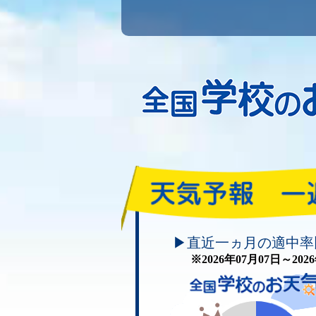
頑張れ！学校のお天気
▶直近一ヵ月の適中率
※2026年07月07日～20