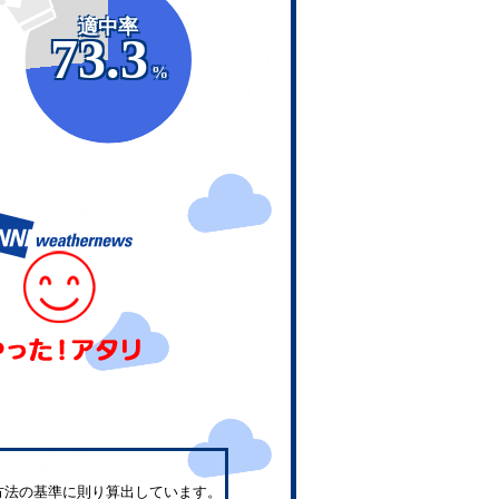
適中率
73.3
%
方法の基準に則り算出しています。