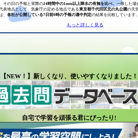
、その日の予報と実際の
24時間中の1mm以上降水の有無を比べ、
一致した場
代表地点として、気象庁の定める地点である
東京都千代田区北の丸公園
の天
は、
各社が公開している7日前0時の予報の適中判定
の結果を比較しています
もっと詳しく見る
【NEW！】新しくなり、使いやすくなりました！
自宅で学習を頑張る君にぴったり!