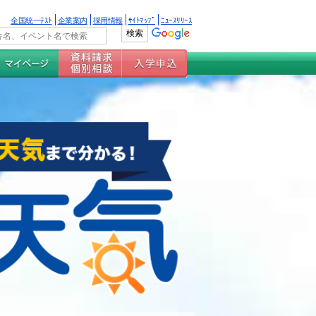
全国統一ﾃｽﾄ
企業案内
採用情報
ｻｲﾄﾏｯﾌﾟ
ﾆｭｰｽﾘﾘｰｽ