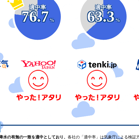
適中率
適中率
76.7
63.3
%
%
降水の有無の一致を適中としており、
各社の「適中率」は気象庁による検証