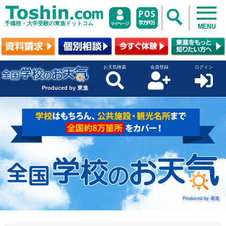
予備校・大学受験の東進ドットコム
MENU
お天気検索
会員登録
ログイン
Produced by 東進
Produced by 東進