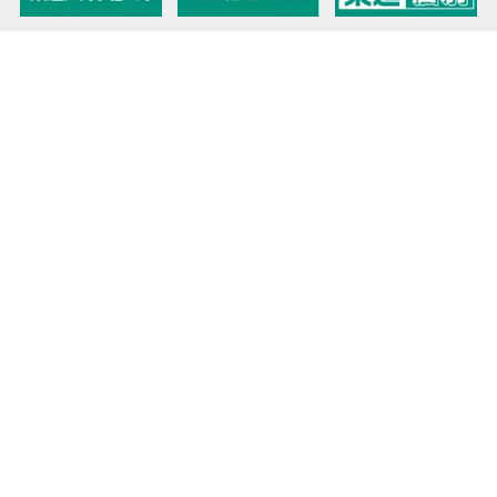
教育力こそが、国力だと思う。
キミの高校に対応！東進の個別指導コース
90日先まで大胆予報！ 全国学校のお天気
高校無償化丸わかり！高校授業料無償化 情報サイト
受験生必見！ 大学情報・入試情報
きっと元気になる Proverb格言
将来の夢や進路を見つけよう 未来発見サイト
大学・学部選びの動画サイト 東進TV