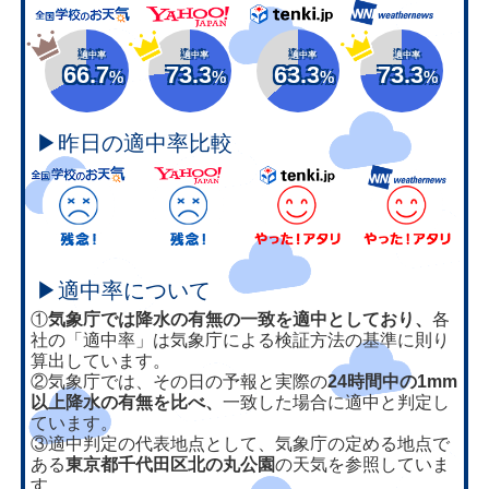
適中率
適中率
適中率
適中率
66.7
73.3
63.3
73.3
%
%
%
%
▶昨日の適中率比較
▶適中率について
①
気象庁では降水の有無の一致を適中としており、
各
社の「適中率」は気象庁による検証方法の基準に則り
算出しています。
②気象庁では、その日の予報と実際の
24時間中の1mm
以上降水の有無を比べ、
一致した場合に適中と判定し
ています。
③適中判定の代表地点として、気象庁の定める地点で
ある
東京都千代田区北の丸公園
の天気を参照していま
す。