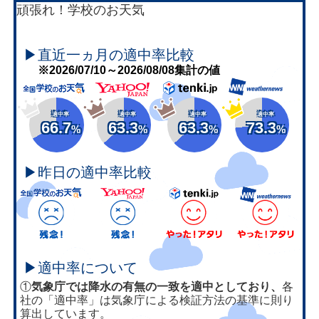
頑張れ！学校のお天気
▶直近一ヵ月の適中率比較
※2026/07/10～2026/08/08集計の値
適中率
適中率
適中率
適中率
66.7
63.3
63.3
73.3
%
%
%
%
▶昨日の適中率比較
▶適中率について
①
気象庁では降水の有無の一致を適中としており、
各
社の「適中率」は気象庁による検証方法の基準に則り
算出しています。