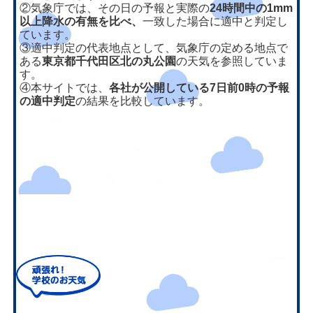
②気象庁では、その日の予報と実際の
24時間中の1mm
以上降水の有無を比べ、
一致した場合に適中と判定し
ています。
③適中判定の代表地点として、気象庁の定める地点で
ある
東京都千代田区北の丸公園
の天気を参照していま
す。
④本サイトでは、
各社が公開している7日前0時の予報
の適中判定
の結果を比較しています。