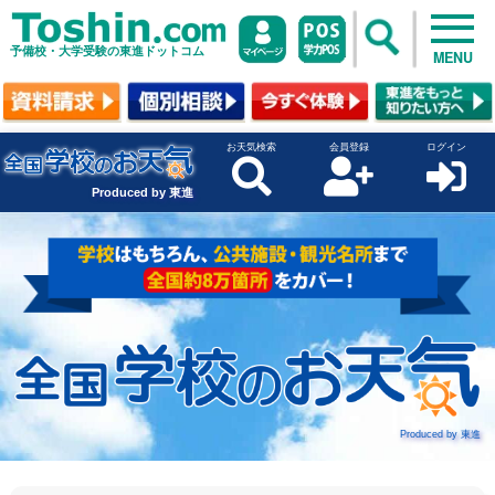
予備校・大学受験の東進ドットコム
MENU
お天気検索
会員登録
ログイン
Produced by 東進
Produced by 東進