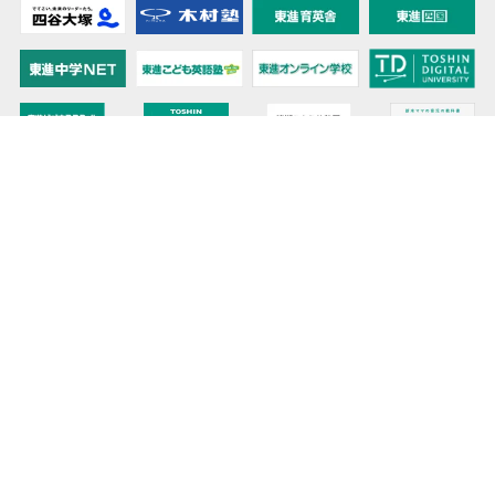
教育力こそが、国力だと思う。
キミの高校に対応！東進の個別指導コース
90日先まで大胆予報！ 全国学校のお天気
高校無償化丸わかり！高校授業料無償化 情報サイト
受験生必見！ 大学情報・入試情報
きっと元気になる Proverb格言
将来の夢や進路を見つけよう 未来発見サイト
大学・学部選びの動画サイト 東進TV
時刻も天気もイベントも掲載! ナガセ世界時計
このサイトについて
リンクについて
お問い合わせ
プライバシーポリシー