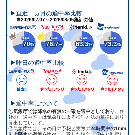
▶直近一ヵ月の適中率比較
※2026/07/07～2026/08/05集計の値
適中率
適中率
適中率
適中率
70
76.7
63.3
73.3
%
%
%
%
▶昨日の適中率比較
▶適中率について
①
気象庁では降水の有無の一致を適中としており、
各
社の「適中率」は気象庁による検証方法の基準に則り
算出しています。
②気象庁では、その日の予報と実際の
24時間中の1mm
以上降水の有無を比べ、
一致した場合に適中と判定し