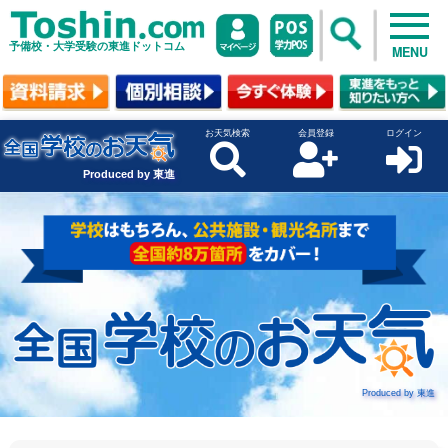
予備校・大学受験の東進ドットコム
MENU
お天気検索
会員登録
ログイン
Produced by 東進
Produced by 東進