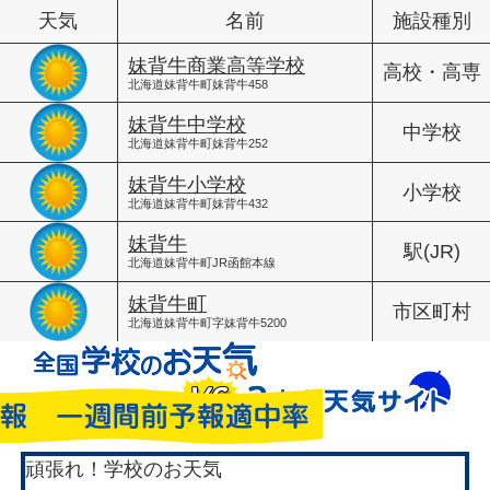
天気
名前
施設種別
妹背牛商業高等学校
高校・高専
北海道妹背牛町妹背牛458
妹背牛中学校
中学校
北海道妹背牛町妹背牛252
妹背牛小学校
小学校
北海道妹背牛町妹背牛432
妹背牛
駅(JR)
北海道妹背牛町JR函館本線
妹背牛町
市区町村
北海道妹背牛町字妹背牛5200
頑張れ！学校のお天気