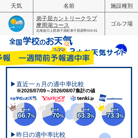
天気
名前
施設種別
弟子屈カントリークラブ
ゴルフ場
摩周湖コース
北海道川上郡弟子屈町弟子屈原野419-61
▶直近一ヵ月の適中率比較
※2026/07/09～2026/08/07集計の値
適中率
適中率
適中率
適中率
66.7
70
63.3
73.3
%
%
%
%
▶昨日の適中率比較