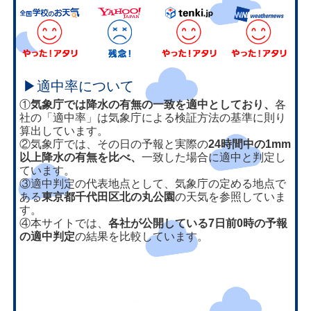
▶適中率について
①
気象庁では降水の有無の一致を適中としており、
各
社の「適中率」は気象庁による検証方法の基準に則り
算出しています。
②気象庁では、その日の予報と実際の
24時間中の1mm
以上降水の有無を比べ、
一致した場合に適中と判定し
ています。
③適中判定の代表地点として、気象庁の定める地点で
ある
東京都千代田区北の丸公園
の天気を参照していま
す。
④本サイトでは、
各社が公開している7日前0時の予報
の適中判定
の結果を比較しています。