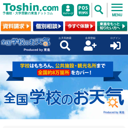
予備校・大学受験の東進ドットコム
MENU
お天気検索
会員登録
ログイン
Produced by 東進
Produced by 東進