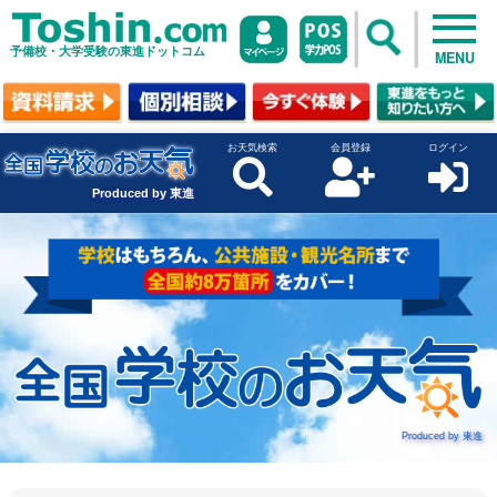
予備校・大学受験の東進ドットコム
MENU
お天気検索
会員登録
ログイン
Produced by 東進
Produced by 東進