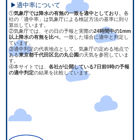
▶適中率について
①
気象庁では降水の有無の一致を適中としており、
各
社の「適中率」は気象庁による検証方法の基準に則り
算出しています。
②気象庁では、その日の予報と実際の
24時間中の1mm
以上降水の有無を比べ、
一致した場合に適中と判定し
ています。
③適中判定の代表地点として、気象庁の定める地点で
ある
東京都千代田区北の丸公園
の天気を参照していま
す。
④本サイトでは、
各社が公開している7日前0時の予報
の適中判定
の結果を比較しています。