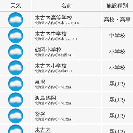
天気
名前
施設種別
木古内高等学校
高校・高専
北海道木古内町字木古内194-5
木古内中学校
中学校
北海道木古内町字木古内57-1
鶴岡小学校
小学校
北海道木古内町字鶴岡74-1
木古内小学校
小学校
北海道木古内町本町496-1
泉沢
駅(JR)
北海道木古内町JR江差線
渡島鶴岡
駅(JR)
北海道木古内町JR江差線
釜谷
駅(JR)
北海道木古内町JR江差線
木古内
駅(JR)