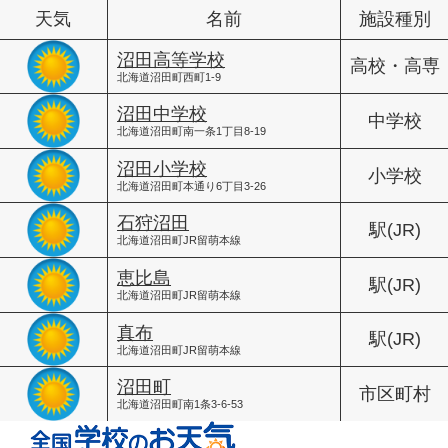
天気
名前
施設種別
沼田高等学校
高校・高専
北海道沼田町西町1-9
沼田中学校
中学校
北海道沼田町南一条1丁目8-19
沼田小学校
小学校
北海道沼田町本通り6丁目3-26
石狩沼田
駅(JR)
北海道沼田町JR留萌本線
恵比島
駅(JR)
北海道沼田町JR留萌本線
真布
駅(JR)
北海道沼田町JR留萌本線
沼田町
市区町村
北海道沼田町南1条3-6-53