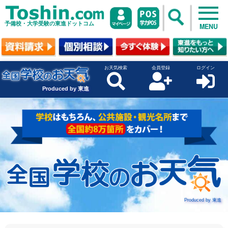
予備校・大学受験の東進ドットコム
MENU
お天気検索
会員登録
ログイン
Produced by 東進
Produced by 東進