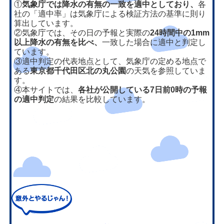
①
気象庁では降水の有無の一致を適中としており、
各
社の「適中率」は気象庁による検証方法の基準に則り
算出しています。
②気象庁では、その日の予報と実際の
24時間中の1mm
以上降水の有無を比べ、
一致した場合に適中と判定し
ています。
③適中判定の代表地点として、気象庁の定める地点で
ある
東京都千代田区北の丸公園
の天気を参照していま
す。
④本サイトでは、
各社が公開している7日前0時の予報
の適中判定
の結果を比較しています。