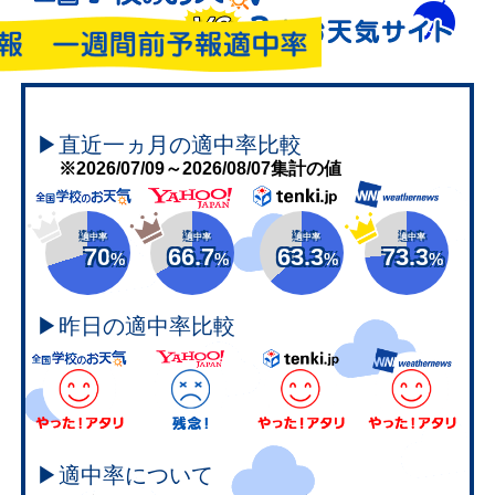
▶直近一ヵ月の適中率比較
※2026/07/09～2026/08/07集計の値
適中率
適中率
適中率
適中率
70
66.7
63.3
73.3
%
%
%
%
▶昨日の適中率比較
▶適中率について