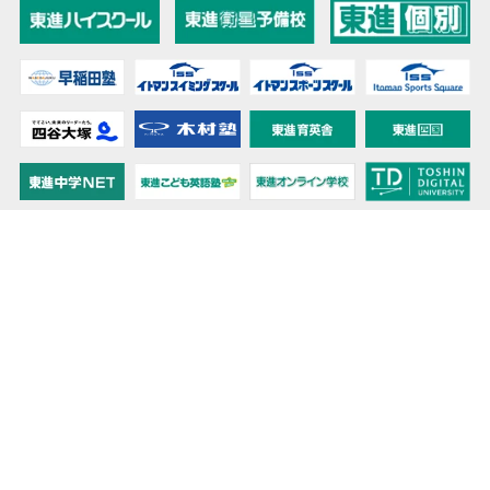
教育力こそが、国力だと思う。
キミの高校に対応！東進の個別指導コース
90日先まで大胆予報！ 全国学校のお天気
高校無償化丸わかり！高校授業料無償化 情報サイト
受験生必見！ 大学情報・入試情報
きっと元気になる Proverb格言
将来の夢や進路を見つけよう 未来発見サイト