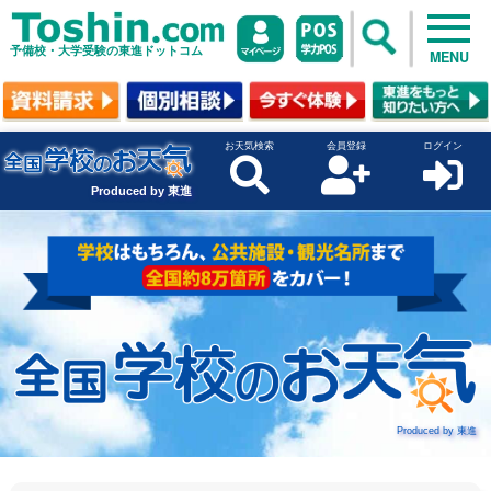
予備校・大学受験の東進ドットコム
MENU
お天気検索
会員登録
ログイン
Produced by 東進
Produced by 東進