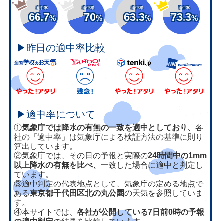
適中率
適中率
適中率
適中率
66.7
70
63.3
73.3
%
%
%
%
▶昨日の適中率比較
▶適中率について
①
気象庁では降水の有無の一致を適中としており、
各
社の「適中率」は気象庁による検証方法の基準に則り
算出しています。
②気象庁では、その日の予報と実際の
24時間中の1mm
以上降水の有無を比べ、
一致した場合に適中と判定し
ています。
③適中判定の代表地点として、気象庁の定める地点で
ある
東京都千代田区北の丸公園
の天気を参照していま
す。
④本サイトでは、
各社が公開している7日前0時の予報