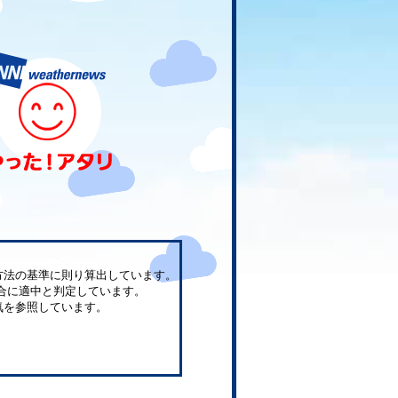
方法の基準に則り算出しています。
合に適中と判定しています。
気を参照しています。
。