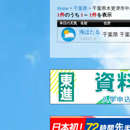
Home
>
千葉県
>
千葉県木更津市中
1件
のうち
1
～
1件
を表示
本日の天気
名前
住所
海ほたる
千葉県 千葉
うみほたる