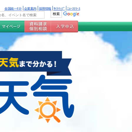
全国統一ﾃｽﾄ
企業案内
採用情報
ｻｲﾄﾏｯﾌﾟ
ﾆｭｰｽﾘﾘｰｽ