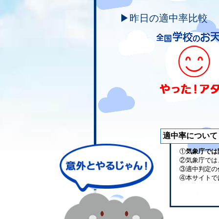
▶昨日の適中率比較
適中率について
①
気象庁では
②気象庁では
③適中判定の
④本サイトで