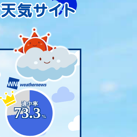
適中率
73.3
%