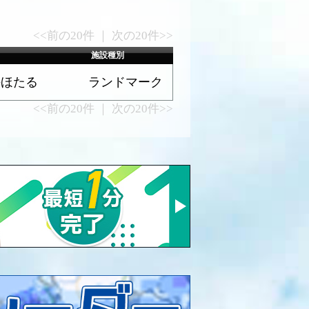
<<前の20件 ｜ 次の20件>>
施設種別
海ほたる
ランドマーク
<<前の20件 ｜ 次の20件>>