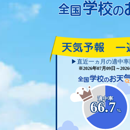
▶直近一ヵ月の適中率
※2026年07月09日～20
適中率
66.7
%