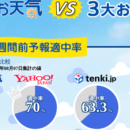
比較
26年08月07日集計の値
適中率
適中率
70
63.3
%
%