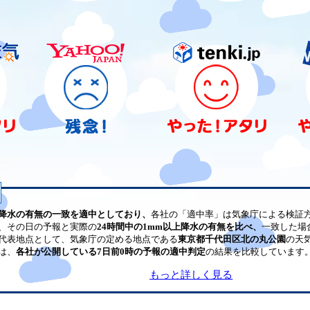
降水の有無の一致を適中としており、
各社の「適中率」は気象庁による検証
、その日の予報と実際の
24時間中の1mm以上降水の有無を比べ、
一致した場
代表地点として、気象庁の定める地点である
東京都千代田区北の丸公園
の天
は、
各社が公開している7日前0時の予報の適中判定
の結果を比較しています
もっと詳しく見る