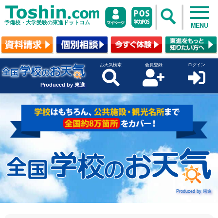
予備校・大学受験の東進ドットコム
MENU
お天気検索
会員登録
ログイン
Produced by 東進
Produced by 東進