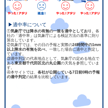
▶適中率について
①
気象庁では降水の有無の一致を適中としており、
各
社の「適中率」は気象庁による検証方法の基準に則り
算出しています。
②気象庁では、その日の予報と実際の
24時間中の1mm
以上降水の有無を比べ、
一致した場合に適中と判定し
ています。
③適中判定の代表地点として、気象庁の定める地点で
ある
東京都千代田区北の丸公園
の天気を参照していま
す。
④本サイトでは、
各社が公開している7日前0時の予報
の適中判定
の結果を比較しています。