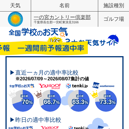
天気
名前
施設種別
一の宮カントリー倶楽部
ゴルフ場
千葉県長生郡一宮町東浪見3166
▶直近一ヵ月の適中率比較
※2026/07/09～2026/08/07集計の値
適中率
適中率
適中率
適中率
70
66.7
63.3
73.3
%
%
%
%
▶昨日の適中率比較