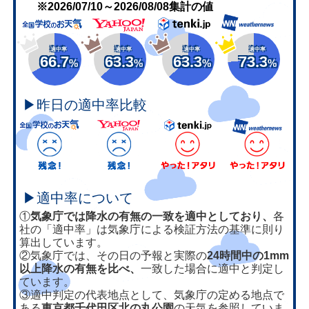
※2026/07/10～2026/08/08集計の値
適中率
適中率
適中率
適中率
66.7
63.3
63.3
73.3
%
%
%
%
▶昨日の適中率比較
▶適中率について
①
気象庁では降水の有無の一致を適中としており、
各
社の「適中率」は気象庁による検証方法の基準に則り
算出しています。
②気象庁では、その日の予報と実際の
24時間中の1mm
以上降水の有無を比べ、
一致した場合に適中と判定し
ています。
③適中判定の代表地点として、気象庁の定める地点で
ある
東京都千代田区北の丸公園
の天気を参照していま