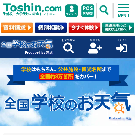
予備校・大学受験の東進ドットコム
MENU
お天気検索
会員登録
ログイン
Produced by 東進
Produced by 東進