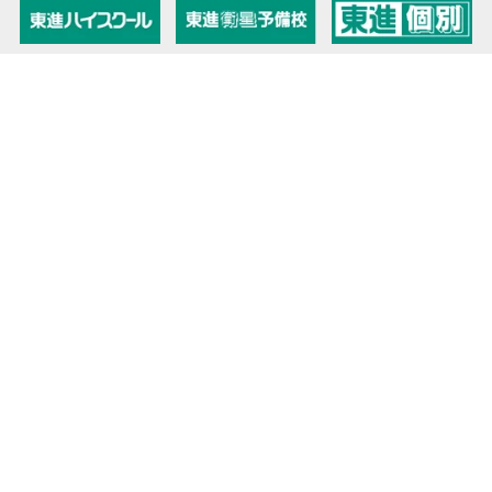
教育力こそが、国力だと思う。
キミの高校に対応！東進の個別指導コース
90日先まで大胆予報！ 全国学校のお天気
高校無償化丸わかり！高校授業料無償化 情報サイト
受験生必見！ 大学情報・入試情報
きっと元気になる Proverb格言
将来の夢や進路を見つけよう 未来発見サイト