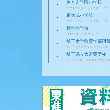
さとえ学園小学校
-
さとえがくえんしょうがっこう
東大成小学校
-
ひがしおおなりしょうがっこう
植竹小学校
-
うえたけしょうがっこう
埼玉大学教育学部附
-
さいたまだいがくきょういくが
埼玉県立大宮聾学校
-
さいたまけんりつおおみやろう