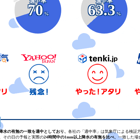
適中率
適中率
70
63.3
%
%
降水の有無の一致を適中としており、
各社の「適中率」は気象庁による検証
、その日の予報と実際の
24時間中の1mm以上降水の有無を比べ、
一致した場