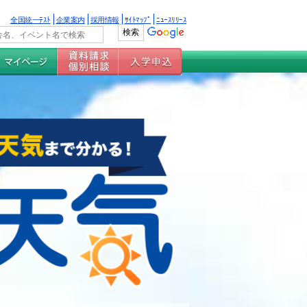
全国統一ﾃｽﾄ
企業案内
採用情報
ｻｲﾄﾏｯﾌﾟ
ﾆｭｰｽﾘﾘｰｽ