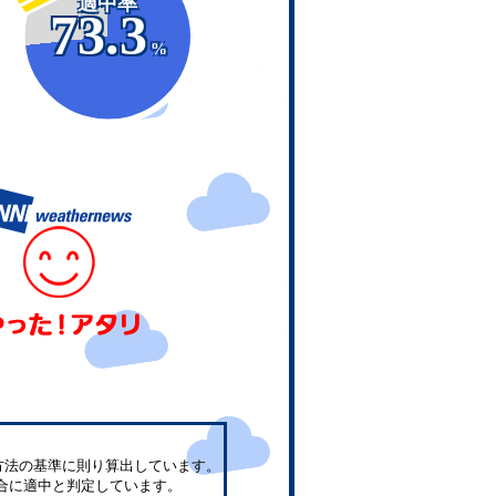
適中率
73.3
%
方法の基準に則り算出しています。
合に適中と判定しています。