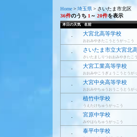
Home
>
埼玉県
>
さいたま市北区
36件
のうち
1
～
20件
を表示
本日の天気
名前
大宮北高等学校
-
おおみやきたこうとうがっこう
さいたま市立大宮北
-
さいたましりつおおみやきたこ
大宮工業高等学校
-
おおみやこうぎょうこうとうが
大宮中央高等学校
-
おおみやちゅうおうこうとうが
植竹中学校
-
うえたけちゅうがっこう
宮原中学校
-
みやはらちゅうがっこう
泰平中学校
-