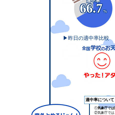
適中率
66.7
%
▶昨日の適中率比較
適中率について
①
気象庁では
②気象庁では