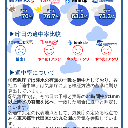
適中率
適中率
適中率
適中率
70
76.7
63.3
73.3
%
%
%
%
▶昨日の適中率比較
▶適中率について
①
気象庁では降水の有無の一致を適中としており、
各
社の「適中率」は気象庁による検証方法の基準に則り
算出しています。
②気象庁では、その日の予報と実際の
24時間中の1mm
以上降水の有無を比べ、
一致した場合に適中と判定し
ています。
③適中判定の代表地点として、気象庁の定める地点で
ある
東京都千代田区北の丸公園
の天気を参照していま
す。