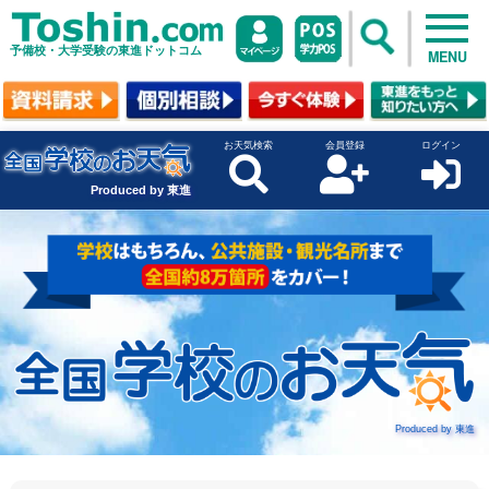
予備校・大学受験の東進ドットコム
MENU
お天気検索
会員登録
ログイン
Produced by 東進
Produced by 東進