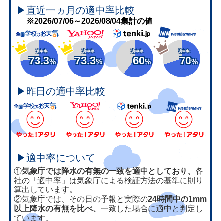
▶直近一ヵ月の適中率比較
※2026/07/06～2026/08/04集計の値
適中率
適中率
適中率
適中率
73.3
73.3
60
70
%
%
%
%
▶昨日の適中率比較
▶適中率について
①
気象庁では降水の有無の一致を適中としており、
各
社の「適中率」は気象庁による検証方法の基準に則り
算出しています。
②気象庁では、その日の予報と実際の
24時間中の1mm
以上降水の有無を比べ、
一致した場合に適中と判定し
ています。