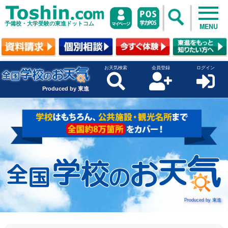
予備校・大学受験の東進ドットコム
MENU
お天気検索
会員登録
ログイン
Produced by 東進
Produced by 東進