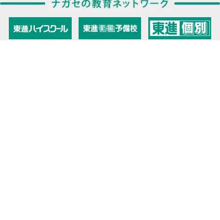
教育力こそが、国力だと思う。
キミの高校に対応！東進の個別指導コース
90日先まで大胆予報！ 全国学校のお天気
高校無償化丸わかり！高校授業料無償化 情報サイト
受験生必見！ 大学情報・入試情報