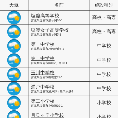
天気
名前
施設種別
塩釜高等学校
高校・高専
宮城県塩竈市泉ヶ岡10-1
塩釜女子高等学校
高校・高専
宮城県塩竈市泉ヶ岡7-1
第一中学校
中学校
宮城県塩竈市みのが丘3-1
第二中学校
中学校
宮城県塩竈市楓町2丁目10-1
玉川中学校
中学校
宮城県塩竈市権現堂19-1
浦戸中学校
中学校
宮城県塩竈市浦戸野々島字馬越8
第二小学校
小学校
宮城県塩竈市小松崎10-1
月見ヶ丘小学校
小学校