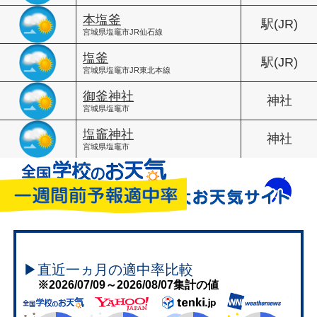
本塩釜
駅(JR)
宮城県塩竈市JR仙石線
塩釜
駅(JR)
宮城県塩竈市JR東北本線
御釜神社
神社
宮城県塩竈市
塩竈神社
神社
宮城県塩竈市
▶直近一ヵ月の適中率比較
※2026/07/09～2026/08/07集計の値