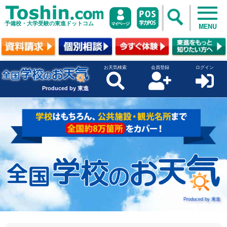
予備校・大学受験の東進ドットコム
MENU
お天気検索
会員登録
ログイン
Produced by 東進
Produced by 東進