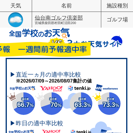
天気
名前
施設種別
仙台南ゴルフ倶楽部
ゴルフ場
宮城県柴田郡村田町沼田200
▶直近一ヵ月の適中率比較
※2026/07/09～2026/08/07集計の値
適中率
適中率
適中率
適中率
66.7
70
63.3
73.3
%
%
%
%
▶昨日の適中率比較