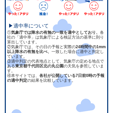
▶適中率について
①
気象庁では降水の有無の一致を適中としており、
各
社の「適中率」は気象庁による検証方法の基準に則り
算出しています。
②気象庁では、その日の予報と実際の
24時間中の1mm
以上降水の有無を比べ、
一致した場合に適中と判定し
ています。
③適中判定の代表地点として、気象庁の定める地点で
ある
東京都千代田区北の丸公園
の天気を参照していま
す。
④本サイトでは、
各社が公開している7日前0時の予報
の適中判定
の結果を比較しています。