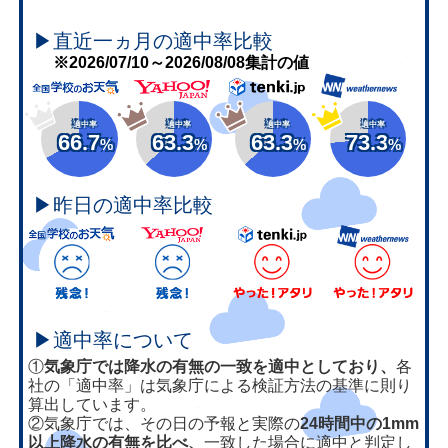
▶直近一ヵ月の適中率比較
※2026/07/10～2026/08/08集計の値
適中率
適中率
適中率
適中率
66.7
63.3
63.3
73.3
%
%
%
%
▶昨日の適中率比較
▶適中率について
①
気象庁では降水の有無の一致を適中としており、
各
社の「適中率」は気象庁による検証方法の基準に則り
算出しています。
②気象庁では、その日の予報と実際の
24時間中の1mm
以上降水の有無を比べ、
一致した場合に適中と判定し