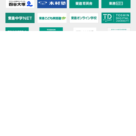
教育力こそが、国力だと思う。
キミの高校に対応！東進の個別指導コース
90日先まで大胆予報！ 全国学校のお天気
高校無償化丸わかり！高校授業料無償化 情報サイト
受験生必見！ 大学情報・入試情報
きっと元気になる Proverb格言
将来の夢や進路を見つけよう 未来発見サイト
大学・学部選びの動画サイト 東進TV
時刻も天気もイベントも掲載! ナガセ世界時計
このサイトについて
リンクについて
お問い合わせ
プライバシーポリシー