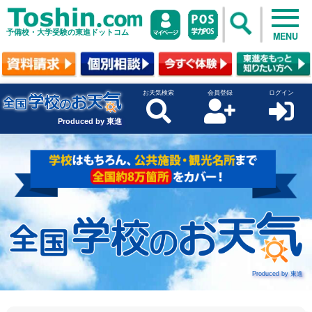
予備校・大学受験の東進ドットコム
MENU
お天気検索
会員登録
ログイン
Produced by 東進
Produced by 東進