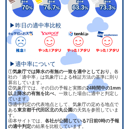
適中率
適中率
適中率
適中率
70
76.7
63.3
73.3
%
%
%
%
▶昨日の適中率比較
▶適中率について
①
気象庁では降水の有無の一致を適中としており、
各
社の「適中率」は気象庁による検証方法の基準に則り
算出しています。
②気象庁では、その日の予報と実際の
24時間中の1mm
以上降水の有無を比べ、
一致した場合に適中と判定し
ています。
③適中判定の代表地点として、気象庁の定める地点で
ある
東京都千代田区北の丸公園
の天気を参照していま
す。
④本サイトでは、
各社が公開している7日前0時の予報
の適中判定
の結果を比較しています。