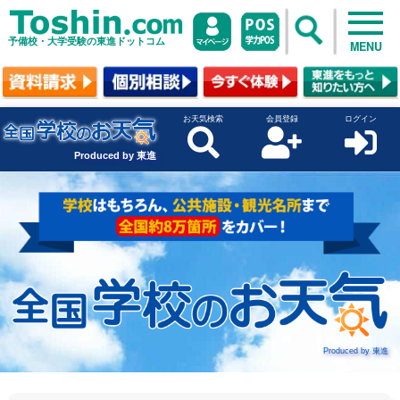
予備校・大学受験の東進ドットコム
MENU
お天気検索
会員登録
ログイン
Produced by 東進
Produced by 東進