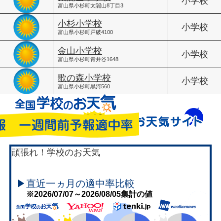
小学校
富山県小杉町太閤山8丁目3
小杉小学校
小学校
富山県小杉町戸破4100
金山小学校
小学校
富山県小杉町青井谷1648
歌の森小学校
小学校
富山県小杉町黒河560
頑張れ！学校のお天気
▶直近一ヵ月の適中率比較
※2026/07/07～2026/08/05集計の値