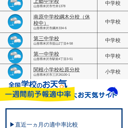
上郷中学校
中学校
山形県米沢市竹井1378
南原中学校綱木分校（休
中学校
校中）
山形県米沢市綱木334-6
第三中学校
中学校
山形県米沢市舘山2丁目4-58
第一中学校
中学校
山形県米沢市駅前4丁目3-51
関根小学校松原分校
小学校
山形県米沢市三沢26100-1
▶直近一ヵ月の適中率比較