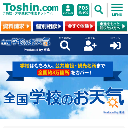
予備校・大学受験の東進ドットコム
MENU
お天気検索
会員登録
ログイン
Produced by 東進
Produced by 東進