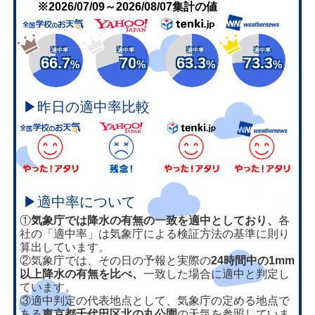
※2026/07/09～2026/08/07集計の値
適中率
適中率
適中率
適中率
66.7
70
63.3
73.3
%
%
%
%
▶昨日の適中率比較
▶適中率について
①
気象庁では降水の有無の一致を適中としており、
各
社の「適中率」は気象庁による検証方法の基準に則り
算出しています。
②気象庁では、その日の予報と実際の
24時間中の1mm
以上降水の有無を比べ、
一致した場合に適中と判定し
ています。
③適中判定の代表地点として、気象庁の定める地点で
ある
東京都千代田区北の丸公園
の天気を参照していま