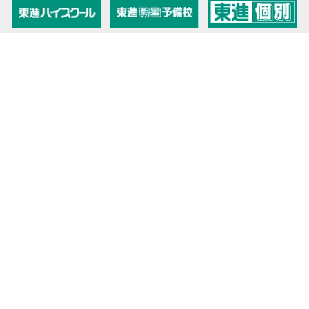
教育力こそが、国力だと思う。
キミの高校に対応！東進の個別指導コース
90日先まで大胆予報！ 全国学校のお天気
高校無償化丸わかり！高校授業料無償化 情報サイト
受験生必見！ 大学情報・入試情報
きっと元気になる Proverb格言
将来の夢や進路を見つけよう 未来発見サイト