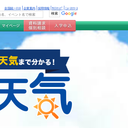
全国統一ﾃｽﾄ
企業案内
採用情報
ｻｲﾄﾏｯﾌﾟ
ﾆｭｰｽﾘﾘｰｽ