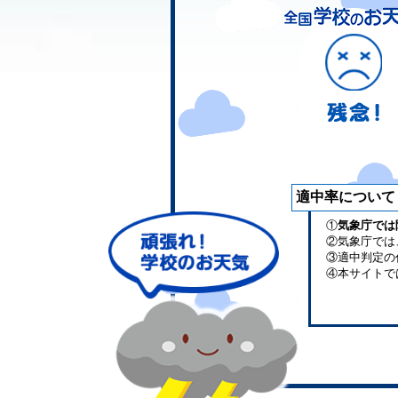
適中率について
①
気象庁では
②気象庁では
③適中判定の
④本サイトで