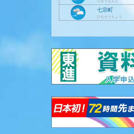
りゅうもんじ
七宗町
ひちそうちょう