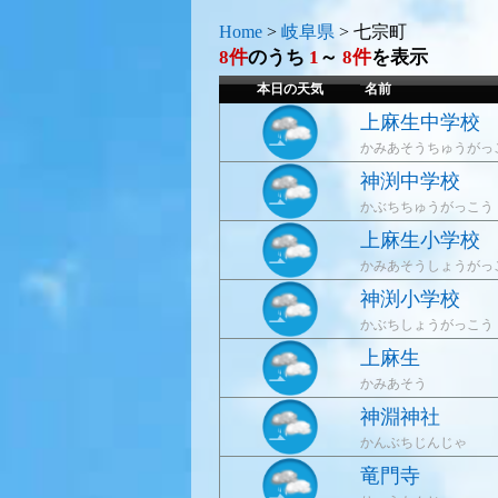
Home
>
岐阜県
>
七宗町
8件
のうち
1
～
8件
を表示
本日の天気
名前
上麻生中学校
かみあそうちゅうがっ
神渕中学校
かぶちちゅうがっこう
上麻生小学校
かみあそうしょうがっ
神渕小学校
かぶちしょうがっこう
上麻生
かみあそう
神淵神社
かんぶちじんじゃ
竜門寺