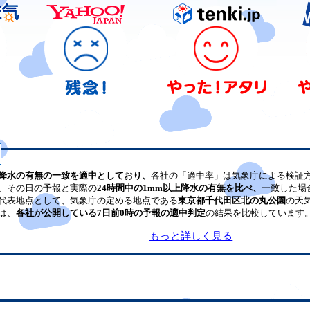
降水の有無の一致を適中としており、
各社の「適中率」は気象庁による検証
、その日の予報と実際の
24時間中の1mm以上降水の有無を比べ、
一致した場
代表地点として、気象庁の定める地点である
東京都千代田区北の丸公園
の天
は、
各社が公開している7日前0時の予報の適中判定
の結果を比較しています
もっと詳しく見る