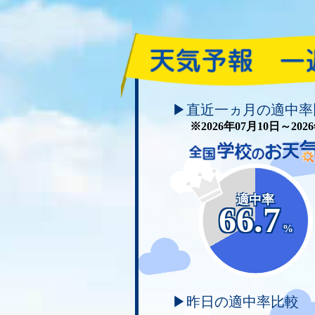
頑張れ！学校のお天気
▶直近一ヵ月の適中率
※2026年07月10日～20
適中率
66.7
%
▶昨日の適中率比較