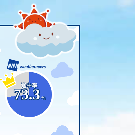
適中率
73.3
%