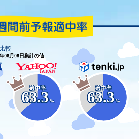
比較
26年08月08日集計の値
適中率
適中率
63.3
63.3
%
%