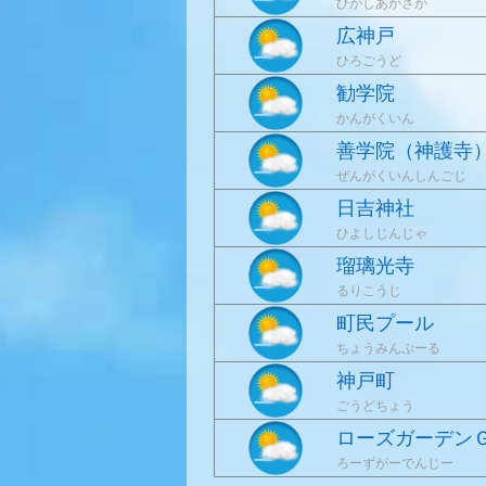
ひがしあかさか
広神戸
ひろごうど
勧学院
かんがくいん
善学院（神護寺
ぜんがくいんしんごじ
日吉神社
ひよしじんじゃ
瑠璃光寺
るりこうじ
町民プール
ちょうみんぷーる
神戸町
ごうどちょう
ローズガーデン
ろーずがーでんじー