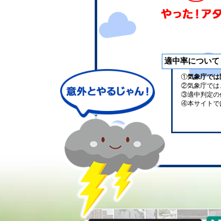
適中率について
①
気象庁では
②気象庁では
③適中判定の
④本サイトで