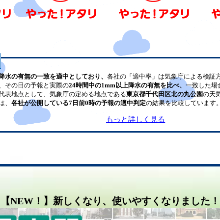
降水の有無の一致を適中としており、
各社の「適中率」は気象庁による検証
、その日の予報と実際の
24時間中の1mm以上降水の有無を比べ、
一致した場
代表地点として、気象庁の定める地点である
東京都千代田区北の丸公園
の天
は、
各社が公開している7日前0時の予報の適中判定
の結果を比較しています
もっと詳しく見る
【NEW！】新しくなり、使いやすくなりました！