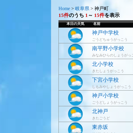
Home
>
岐阜県
>
神戸町
15件
のうち
1
～
15件
を表示
本日の天気
名前
神戸中学校
ごうどちゅうがっこう
南平野小学校
みなみひらのしょうがっ
北小学校
きたしょうがっこう
下宮小学校
しもみやしょうがっこう
神戸小学校
ごうどしょうがっこう
北神戸
きたごうど
東赤坂