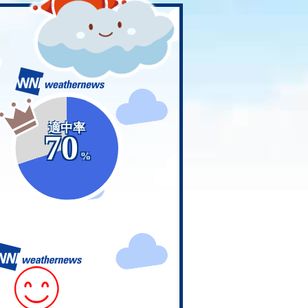
適中率
70
%