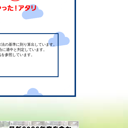
方法の基準に則り算出しています。
合に適中と判定しています。
気を参照しています。
。