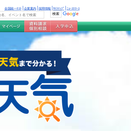
全国統一ﾃｽﾄ
企業案内
採用情報
ｻｲﾄﾏｯﾌﾟ
ﾆｭｰｽﾘﾘｰｽ