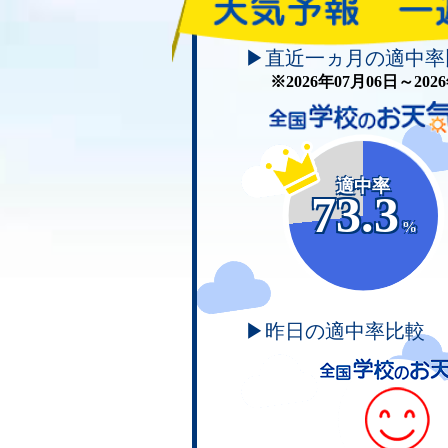
▶直近一ヵ月の適中率
※2026年07月06日～20
適中率
73.3
%
▶昨日の適中率比較