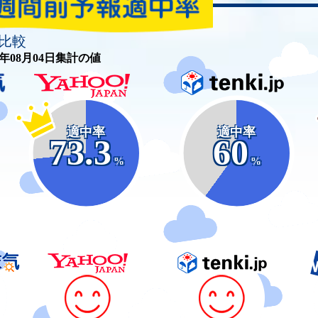
比較
26年08月04日集計の値
適中率
適中率
73.3
60
%
%