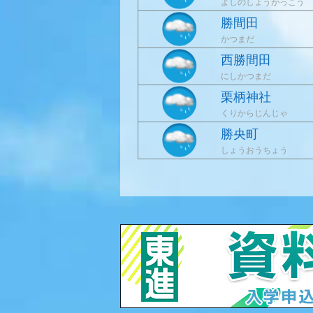
よしのしょうがっこう
勝間田
かつまだ
西勝間田
にしかつまだ
栗柄神社
くりからじんじゃ
勝央町
しょうおうちょう