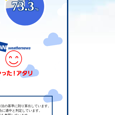
73.3
%
方法の基準に則り算出しています。
合に適中と判定しています。