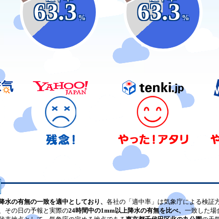
63.3
63.3
%
%
降水の有無の一致を適中としており、
各社の「適中率」は気象庁による検証
、その日の予報と実際の
24時間中の1mm以上降水の有無を比べ、
一致した場