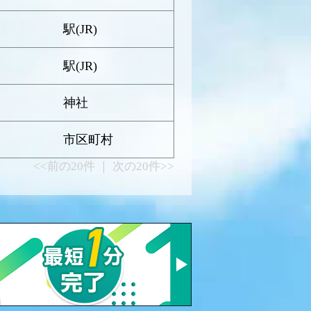
駅(JR)
駅(JR)
神社
市区町村
<<前の20件 ｜ 次の20件>>