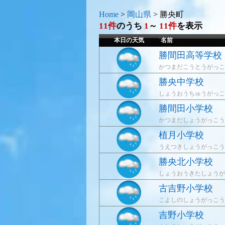
Home
>
岡山県
>
勝央町
11件
のうち
1
～
11件
を表示
本日の天気
名前
勝間田高等学校
かつまだこうとうがっこ
勝央中学校
しょうおうちゅうがっこ
勝間田小学校
かつまだしょうがっこう
植月小学校
うえつきしょうがっこう
勝央北小学校
しょうおうきたしょうが
古吉野小学校
こよしのしょうがっこう
吉野小学校