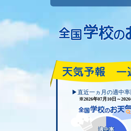
頑張れ！学校のお天気
▶直近一ヵ月の適中率
※2026年07月10日～20
適中率