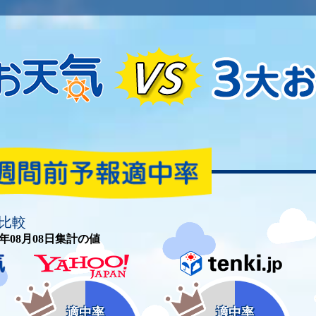
比較
26年08月08日集計の値
適中率
適中率