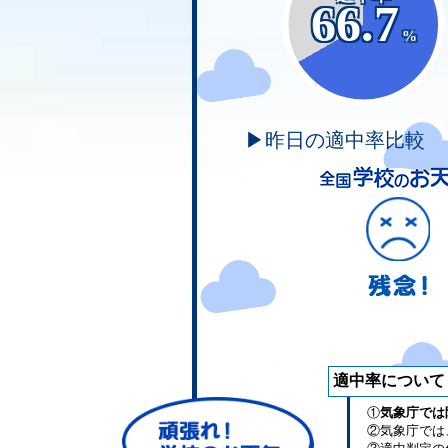
66.7
%
▶昨日の適中率比較
適中率について
①
気象庁では
②気象庁では