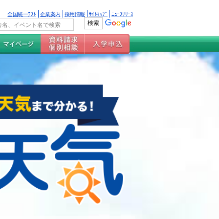
全国統一ﾃｽﾄ
企業案内
採用情報
ｻｲﾄﾏｯﾌﾟ
ﾆｭｰｽﾘﾘｰｽ