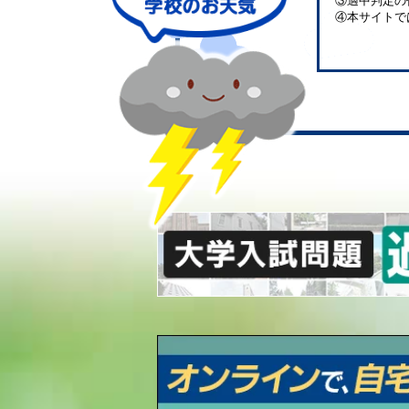
③適中判定の
④本サイトで