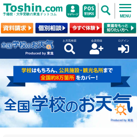
予備校・大学受験の東進ドットコム
MENU
お天気検索
会員登録
ログイン
Produced by 東進
Produced by 東進