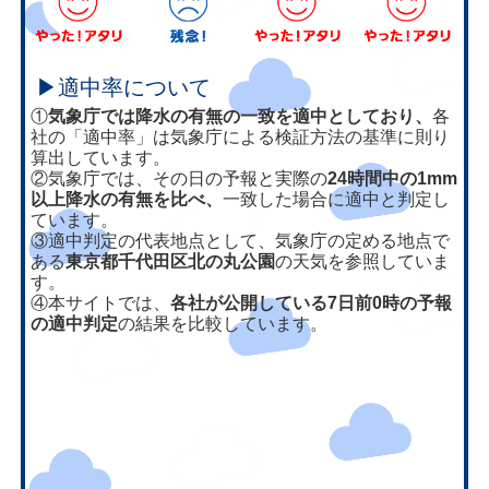
▶適中率について
①
気象庁では降水の有無の一致を適中としており、
各
社の「適中率」は気象庁による検証方法の基準に則り
算出しています。
②気象庁では、その日の予報と実際の
24時間中の1mm
以上降水の有無を比べ、
一致した場合に適中と判定し
ています。
③適中判定の代表地点として、気象庁の定める地点で
ある
東京都千代田区北の丸公園
の天気を参照していま
す。
④本サイトでは、
各社が公開している7日前0時の予報
の適中判定
の結果を比較しています。