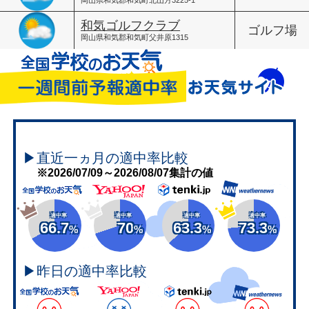
和気ゴルフクラブ
ゴルフ場
岡山県和気郡和気町父井原1315
▶直近一ヵ月の適中率比較
※2026/07/09～2026/08/07集計の値
適中率
適中率
適中率
適中率
66.7
70
63.3
73.3
%
%
%
%
▶昨日の適中率比較