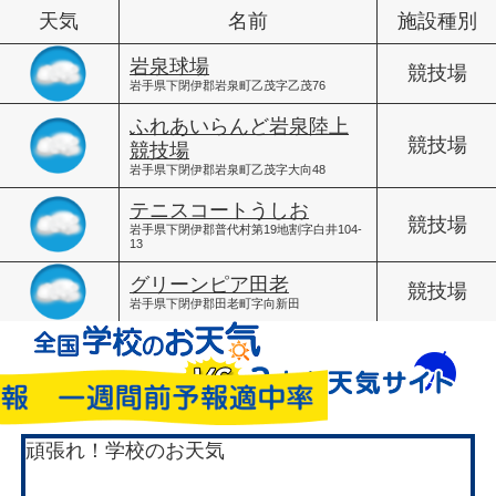
天気
名前
施設種別
岩泉球場
競技場
岩手県下閉伊郡岩泉町乙茂字乙茂76
ふれあいらんど岩泉陸上
競技場
競技場
岩手県下閉伊郡岩泉町乙茂字大向48
テニスコートうしお
競技場
岩手県下閉伊郡普代村第19地割字白井104-
13
グリーンピア田老
競技場
岩手県下閉伊郡田老町字向新田
頑張れ！学校のお天気