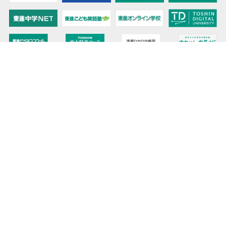
教育力こそが、国力だと思う。
キミの高校に対応！東進の個別指導コース
90日先まで大胆予報！ 全国学校のお天気
高校無償化丸わかり！高校授業料無償化 情報サイト
受験生必見！ 大学情報・入試情報
きっと元気になる Proverb格言
将来の夢や進路を見つけよう 未来発見サイト
大学・学部選びの動画サイト 東進TV
時刻も天気もイベントも掲載! ナガセ世界時計
このサイトについて
リンクについて
お問い合わせ
プライバシーポリシー
データ利用
サイトマップ