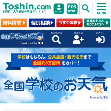
予備校・大学受験の東進ドットコム
MENU
お天気検索
会員登録
ログイン
Produced by 東進
Produced by 東進