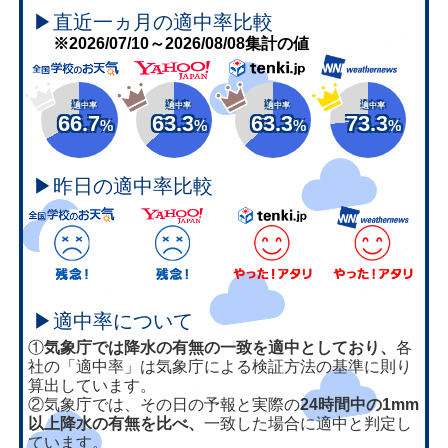
▶直近一ヵ月の適中率比較
※2026/07/10～2026/08/08集計の値
適中率
適中率
適中率
適中率
66.7
63.3
63.3
73.3
%
%
%
%
▶昨日の適中率比較
▶適中率について
①
気象庁では降水の有無の一致を適中としており、
各
社の「適中率」は気象庁による検証方法の基準に則り
算出しています。
②気象庁では、その日の予報と実際の
24時間中の1mm
以上降水の有無を比べ、
一致した場合に適中と判定し
ています。