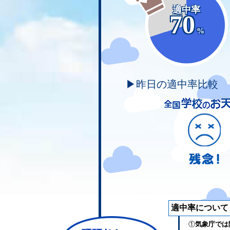
適中率
70
%
▶昨日の適中率比較
適中率について
①
気象庁では