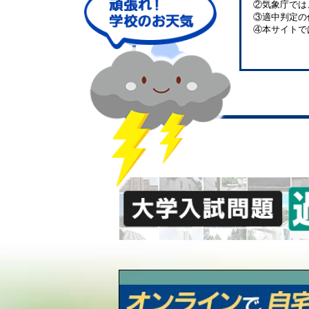
②気象庁では
③適中判定の
④本サイトで