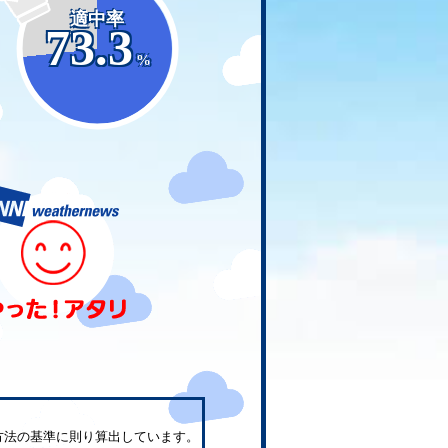
適中率
73.3
%
方法の基準に則り算出しています。