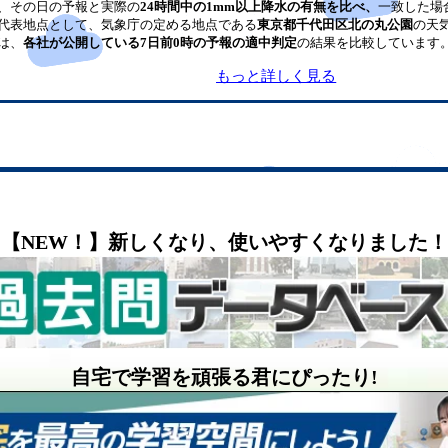
、その日の予報と実際の
24時間中の1mm以上降水の有無を比べ、
一致した場
代表地点として、気象庁の定める地点である
東京都千代田区北の丸公園
の天
は、
各社が公開している7日前0時の予報の適中判定
の結果を比較しています
もっと詳しく見る
【NEW！】新しくなり、使いやすくなりました！
自宅で学習を頑張る君にぴったり!