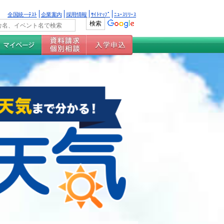
全国統一ﾃｽﾄ
企業案内
採用情報
ｻｲﾄﾏｯﾌﾟ
ﾆｭｰｽﾘﾘｰｽ