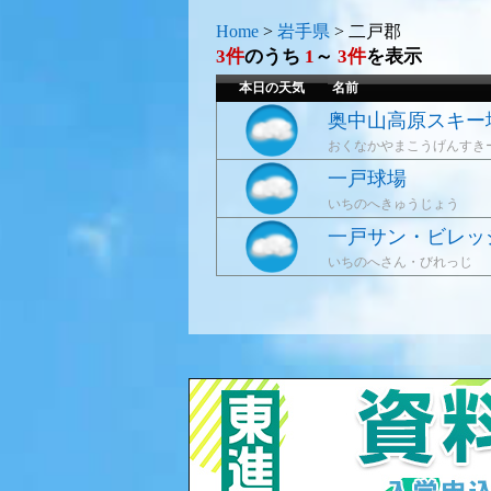
Home
>
岩手県
>
二戸郡
3件
のうち
1
～
3件
を表示
本日の天気
名前
奥中山高原スキー
おくなかやまこうげんすき
一戸球場
いちのへきゅうじょう
一戸サン・ビレッ
いちのへさん・びれっじ