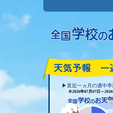
頑張れ！学校のお天気
▶直近一ヵ月の適中率
※2026年07月07日～20