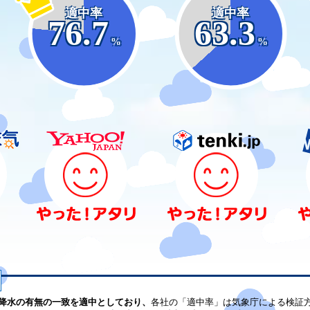
適中率
適中率
76.7
63.3
%
%
降水の有無の一致を適中としており、
各社の「適中率」は気象庁による検証