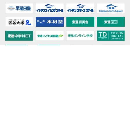
教育力こそが、国力だと思う。
キミの高校に対応！東進の個別指導コース
90日先まで大胆予報！ 全国学校のお天気
高校無償化丸わかり！高校授業料無償化 情報サイト
受験生必見！ 大学情報・入試情報
きっと元気になる Proverb格言
将来の夢や進路を見つけよう 未来発見サイト
大学・学部選びの動画サイト 東進TV