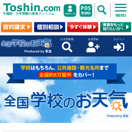
予備校・大学受験の東進ドットコム
MENU
お天気検索
会員登録
ログイン
Produced by 東進
Produced by 東進