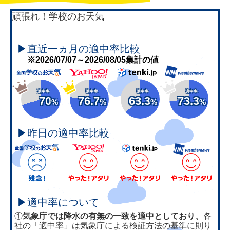
頑張れ！学校のお天気
▶直近一ヵ月の適中率比較
※2026/07/07～2026/08/05集計の値
適中率
適中率
適中率
適中率
70
76.7
63.3
73.3
%
%
%
%
▶昨日の適中率比較
▶適中率について
①
気象庁では降水の有無の一致を適中としており、
各
社の「適中率」は気象庁による検証方法の基準に則り