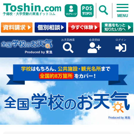
予備校・大学受験の東進ドットコム
MENU
お天気検索
会員登録
ログイン
Produced by 東進
Produced by 東進