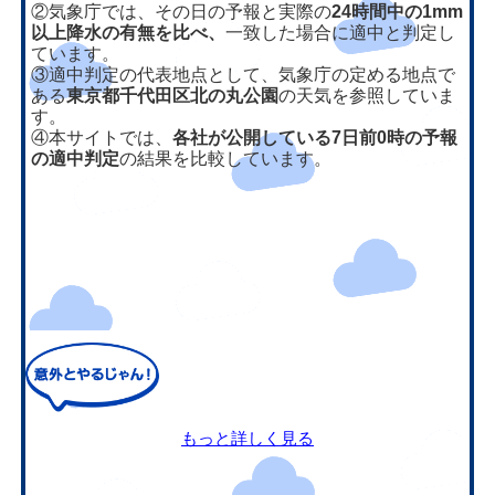
②気象庁では、その日の予報と実際の
24時間中の1mm
以上降水の有無を比べ、
一致した場合に適中と判定し
ています。
③適中判定の代表地点として、気象庁の定める地点で
ある
東京都千代田区北の丸公園
の天気を参照していま
す。
④本サイトでは、
各社が公開している7日前0時の予報
の適中判定
の結果を比較しています。
もっと詳しく見る