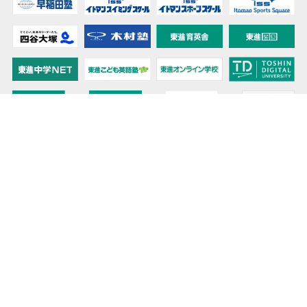
教育力こそが、国力だと思う。
キミの高校に対応！東進の個別指導コース
90日先まで大胆予報！ 全国学校のお天気
高校無償化丸わかり！高校授業料無償化 情報サイト
受験生必見！ 大学情報・入試情報
きっと元気になる Proverb格言
将来の夢や進路を見つけよう 未来発見サイト
大学・学部選びの動画サイト 東進TV
時刻も天気もイベントも掲載! ナガセ世界時計