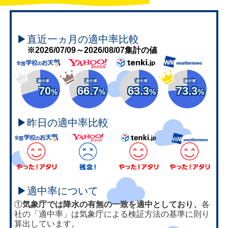
▶直近一ヵ月の適中率比較
※2026/07/09～2026/08/07集計の値
適中率
適中率
適中率
適中率
70
66.7
63.3
73.3
%
%
%
%
▶昨日の適中率比較
▶適中率について
①
気象庁では降水の有無の一致を適中としており、
各
社の「適中率」は気象庁による検証方法の基準に則り
算出しています。