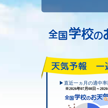
頑張れ！学校のお天気
▶直近一ヵ月の適中率
※2026年07月08日～20