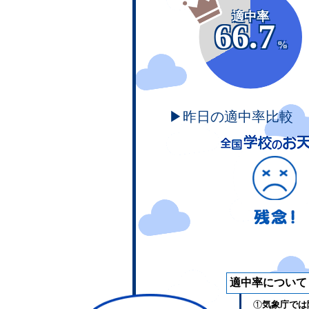
適中率
66.7
%
▶昨日の適中率比較
適中率について
①
気象庁では