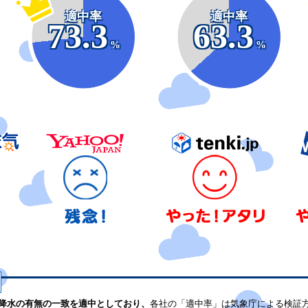
適中率
適中率
73.3
63.3
%
%
降水の有無の一致を適中としており、
各社の「適中率」は気象庁による検証