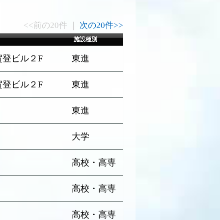
<<前の20件 ｜
次の20件>>
施設種別
美賀登ビル２F
東進
美賀登ビル２F
東進
東進
大学
高校・高専
高校・高専
高校・高専