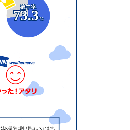
適中率
73.3
%
方法の基準に則り算出しています。