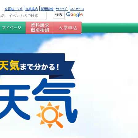
全国統一ﾃｽﾄ
企業案内
採用情報
ｻｲﾄﾏｯﾌﾟ
ﾆｭｰｽﾘﾘｰｽ