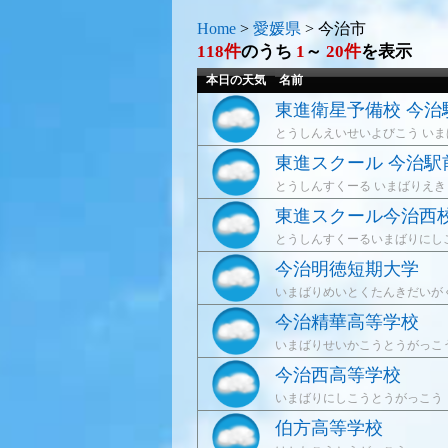
Home
>
愛媛県
>
今治市
118件
のうち
1
～
20件
を表示
本日の天気
名前
東進衛星予備校 今治
とうしんえいせいよびこう い
東進スクール 今治駅
とうしんすくーる いまばりえ
東進スクール今治西
とうしんすくーるいまばりにし
今治明徳短期大学
いまばりめいとくたんきだいが
今治精華高等学校
いまばりせいかこうとうがっこ
今治西高等学校
いまばりにしこうとうがっこう
伯方高等学校