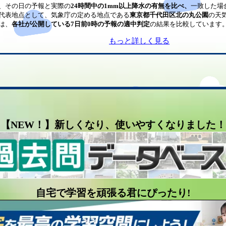
、その日の予報と実際の
24時間中の1mm以上降水の有無を比べ、
一致した場
代表地点として、気象庁の定める地点である
東京都千代田区北の丸公園
の天
は、
各社が公開している7日前0時の予報の適中判定
の結果を比較しています
もっと詳しく見る
【NEW！】新しくなり、使いやすくなりました！
自宅で学習を頑張る君にぴったり!