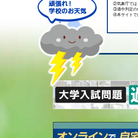
②気象庁では
③適中判定の
④本サイトで