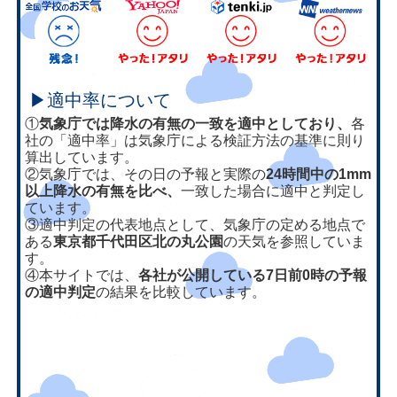
▶適中率について
①
気象庁では降水の有無の一致を適中としており、
各
社の「適中率」は気象庁による検証方法の基準に則り
算出しています。
②気象庁では、その日の予報と実際の
24時間中の1mm
以上降水の有無を比べ、
一致した場合に適中と判定し
ています。
③適中判定の代表地点として、気象庁の定める地点で
ある
東京都千代田区北の丸公園
の天気を参照していま
す。
④本サイトでは、
各社が公開している7日前0時の予報
の適中判定
の結果を比較しています。