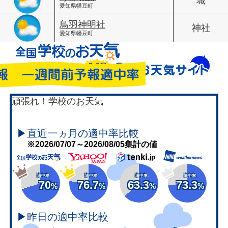
城
愛知県幡豆町
鳥羽神明社
神社
愛知県幡豆町
頑張れ！学校のお天気
▶直近一ヵ月の適中率比較
※2026/07/07～2026/08/05集計の値
適中率
適中率
適中率
適中率
70
76.7
63.3
73.3
%
%
%
%
▶昨日の適中率比較