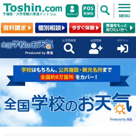
予備校・大学受験の東進ドットコム
MENU
お天気検索
会員登録
ログイン
Produced by 東進
Produced by 東進