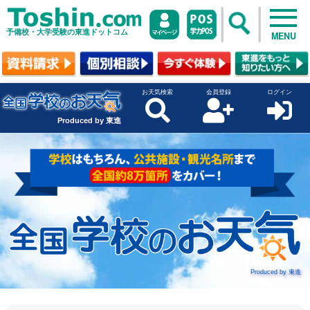
予備校・大学受験の東進ドットコム
MENU
お天気検索
会員登録
ログイン
Produced by 東進
Produced by 東進