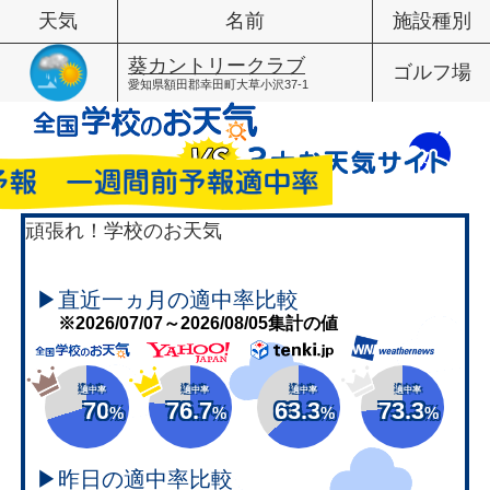
天気
名前
施設種別
葵カントリークラブ
ゴルフ場
愛知県額田郡幸田町大草小沢37-1
頑張れ！学校のお天気
▶直近一ヵ月の適中率比較
※2026/07/07～2026/08/05集計の値
適中率
適中率
適中率
適中率
70
76.7
63.3
73.3
%
%
%
%
▶昨日の適中率比較