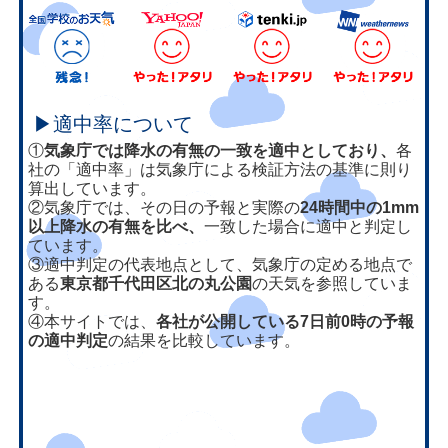
▶適中率について
①
気象庁では降水の有無の一致を適中としており、
各
社の「適中率」は気象庁による検証方法の基準に則り
算出しています。
②気象庁では、その日の予報と実際の
24時間中の1mm
以上降水の有無を比べ、
一致した場合に適中と判定し
ています。
③適中判定の代表地点として、気象庁の定める地点で
ある
東京都千代田区北の丸公園
の天気を参照していま
す。
④本サイトでは、
各社が公開している7日前0時の予報
の適中判定
の結果を比較しています。