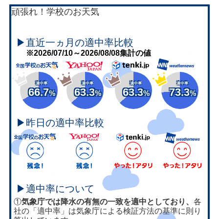
頑張れ！学校のお天気
▶直近一ヵ月の適中率比較
※2026/07/10～2026/08/08集計の値
適中率
適中率
適中率
適中率
66.7
63.3
63.3
73.3
%
%
%
%
▶昨日の適中率比較
▶適中率について
①
気象庁では降水の有無の一致を適中としており、
各
社の「適中率」は気象庁による検証方法の基準に則り