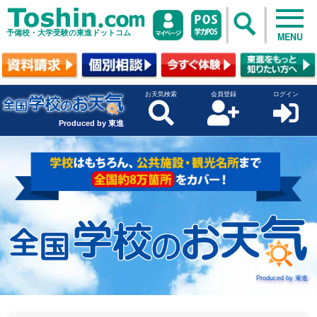
予備校・大学受験の東進ドットコム
MENU
お天気検索
会員登録
ログイン
Produced by 東進
Produced by 東進